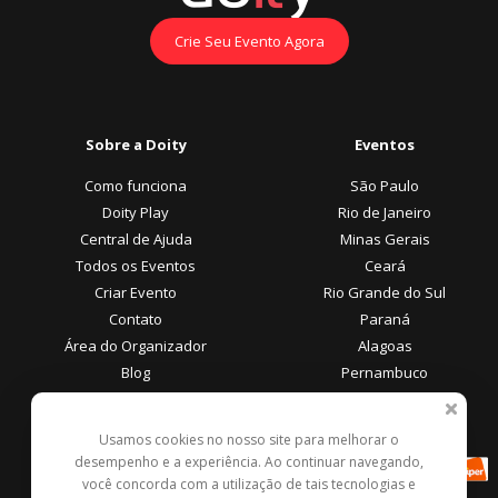
Crie Seu Evento Agora
Sobre a Doity
Eventos
Como funciona
São Paulo
Doity Play
Rio de Janeiro
Central de Ajuda
Minas Gerais
Todos os Eventos
Ceará
Criar Evento
Rio Grande do Sul
Contato
Paraná
Área do Organizador
Alagoas
Blog
Pernambuco
Área do Participante
Formas de Pagamento
Usamos cookies no nosso site para melhorar o
desempenho e a experiência. Ao continuar navegando,
Central de Ajuda
você concorda com a utilização de tais tecnologias e