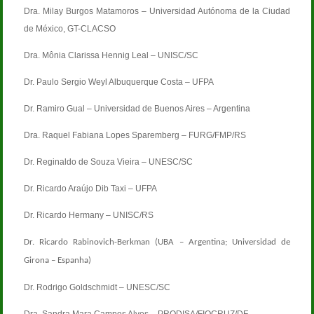
Dra. Milay Burgos Matamoros – Universidad Autónoma de la Ciudad
de México, GT-CLACSO
Dra. Mônia Clarissa Hennig Leal – UNISC/SC
Dr. Paulo Sergio Weyl Albuquerque Costa – UFPA
Dr. Ramiro Gual – Universidad de Buenos Aires – Argentina
Dra. Raquel Fabiana Lopes Sparemberg – FURG/FMP/RS
Dr. Reginaldo de Souza Vieira – UNESC/SC
Dr. Ricardo Araújo Dib Taxi – UFPA
Dr. Ricardo Hermany – UNISC/RS
Dr. Ricardo Rabinovich-Berkman (UBA – Argentina; Universidad de
Girona – Espanha)
Dr. Rodrigo Goldschmidt – UNESC/SC
Dra. Sandra Mara Campos Alves – PRODISA/FIOCRUZ/DF