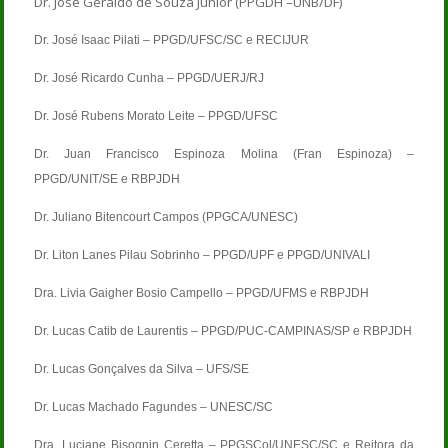
Dr. José Geraldo de Souza Junior (PPGDH –UNB/DF)
Dr. José Isaac Pilati – PPGD/UFSC/SC e RECIJUR
Dr. José Ricardo Cunha – PPGD/UERJ/RJ
Dr. José Rubens Morato Leite – PPGD/UFSC
Dr. Juan Francisco Espinoza Molina (Fran Espinoza) –
PPGD/UNIT/SE e RBPJDH
Dr. Juliano Bitencourt Campos (PPGCA/UNESC)
Dr. Liton Lanes Pilau Sobrinho – PPGD/UPF e PPGD/UNIVALI
Dra. Livia Gaigher Bosio Campello – PPGD/UFMS e RBPJDH
Dr. Lucas Catib de Laurentis – PPGD/PUC-CAMPINAS/SP e RBPJDH
Dr. Lucas Gonçalves da Silva – UFS/SE
Dr. Lucas Machado Fagundes – UNESC/SC
Dra. Luciane Bisognin Ceretta – PPGSCol/UNESC/SC e Reitora da