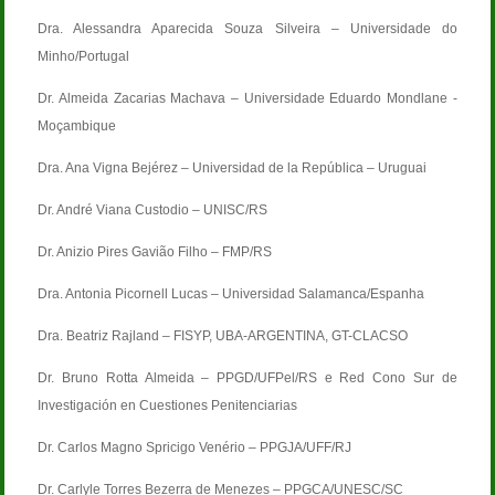
Dra. Alessandra Aparecida Souza Silveira – Universidade do
Minho/Portugal
Dr. Almeida Zacarias Machava – Universidade Eduardo Mondlane -
Moçambique
Dra. Ana Vigna Bejérez – Universidad de la República – Uruguai
Dr. André Viana Custodio – UNISC/RS
Dr. Anizio Pires Gavião Filho – FMP/RS
Dra. Antonia Picornell Lucas – Universidad Salamanca/Espanha
Dra. Beatriz Rajland – FISYP, UBA-ARGENTINA, GT-CLACSO
Dr. Bruno Rotta Almeida – PPGD/UFPel/RS e Red Cono Sur de
Investigación en Cuestiones Penitenciarias
Dr. Carlos Magno Spricigo Venério – PPGJA/UFF/RJ
Dr. Carlyle Torres Bezerra de Menezes – PPGCA/UNESC/SC