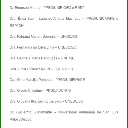
Dr. Emerson Moura – PPGD/UNIRIO/RJ e RDPP
Dra. Érica Babini Lapa do Amaral Machado – PPGD/UNICAP/PE e
RBPJDH
Dra. Fabiana Marion Spengler – UNISC/RS
Dra. Fernanda da Silva Lima – UNESC/SC
Dra. Gabriela Maria Rebouças – UNIT/SE
Dra. Gina Chavez (IAEN – EQUADOR)
Dra. Gina Marcilio Pompeu – PPGD/UNIFOR/CE
Dra. Gisele Cittadino – PPGD/PUC-RIO
Dra. Giovana Ilka Jacinto Salvaro – UNESC/SC
Dr. Guillermo Bustamante – Universidad Autónoma de San Luis
Potosí/México