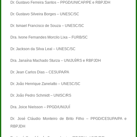
Dr. Gustavo Ferreira Santos – PPGD/UNICAP/PE e RBPJDH
Dr. Gustavo Silveira Borges – UNESC/SC
Dr. Ismael Francisco de Souza – UNESC/SC
Dra. Ivone Fernandes Morcilo Lixa – FURB/SC
Dr. Jackson da Silva Leal – UNESC/SC
Dra. Janaína Machado Sturza – UNIJUÍ/RS e RBPJDH
Dr. Jean Carlos Dias – CESUPA/PA
Dr. João Henrique Zanelatto – UNESC/SC
Dr. João Pedro Schmidt – UNISC/RS
Dra. Joice Nielsson – PPGD/UNIJUÍ
Dr. José Cláudio Monteiro de Brito Filho – PPGD/CESUPA/PA e
RBPJDH