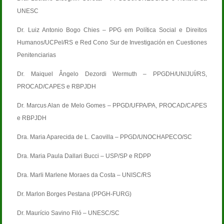
UNESC
Dr. Luiz Antonio Bogo Chies – PPG em Política Social e Direitos
Humanos/UCPel/RS e Red Cono Sur de Investigación en Cuestiones
Penitenciarias
Dr. Maiquel Ângelo Dezordi Wermuth – PPGDH/UNIJUÍ/RS,
PROCAD/CAPES e RBPJDH
Dr. Marcus Alan de Melo Gomes – PPGD/UFPA/PA, PROCAD/CAPES
e RBPJDH
Dra. Maria Aparecida de L. Caovilla – PPGD/UNOCHAPECO/SC
Dra. Maria Paula Dallari Bucci – USP/SP e RDPP
Dra. Marli Marlene Moraes da Costa – UNISC/RS
Dr. Marlon Borges Pestana (PPGH-FURG)
Dr. Maurício Savino Filó – UNESC/SC