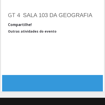
GT 4
SALA 103 DA GEOGRAFIA
Compartilhe!
Outras atividades do evento
LANÇAMENTO DE LIVROS
APRESENTAÇÃO CULTURAL: POESIA
PALESTRA 2 : Cenários e Necessidades Formativas do Professor
de Ciências e Matemática – PPGECIM
COMUNICAÇÕES ORAIS 1