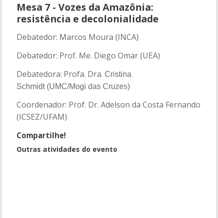
Mesa 7 - Vozes da Amazônia:
resistência e decolonialidade
Debatedor: Marcos Moura (INCA)
Debatedor: Prof. Me. Diego Omar (UEA)
Debatedora: Profa. Dra.
Cristina
Schmidt (UMC/Mogi das Cruzes)
Coordenador: Prof. Dr. Adelson da Costa Fernando
(ICSEZ/UFAM)
Compartilhe!
Outras atividades do evento
Mesa - Mídia e cultura popular: a cobetura dos festivais folclóricos
na Amazônia
Mesa 3 - Comunicação, Amazônia e Movimentos Sociais
Cerimônia de Encerramento
Mesa 4 - Jornalismo e Net-Ativismo Amazônico