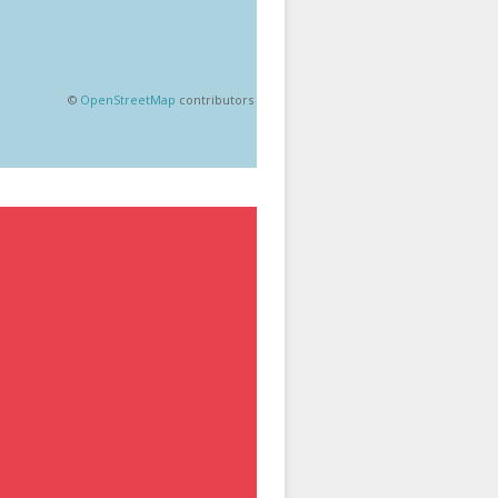
©
OpenStreetMap
contributors