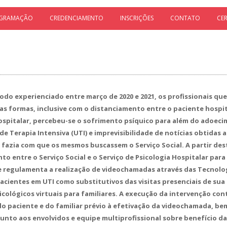
GRAMAÇÃO
CREDENCIAMENTO
INSCRIÇÕES
CONTATO
CE
do experienciado entre março de 2020 e 2021, os profissionais qu
as formas, inclusive com o distanciamento entre o paciente hospit
Hospitalar, percebeu-se o sofrimento psíquico para além do adoec
de Terapia Intensiva (UTI) e imprevisibilidade de notícias obtidas
s fazia com que os mesmos buscassem o Serviço Social. A partir des
o entre o Serviço Social e o Serviço de Psicologia Hospitalar par
e regulamenta a realização de videochamadas através das Tecnolo
 pacientes em UTI como substitutivos das visitas presenciais de su
cológicos virtuais para familiares. A execução da intervenção con
do paciente e do familiar prévio à efetivação da videochamada, b
junto aos envolvidos e equipe multiprofissional sobre benefício da