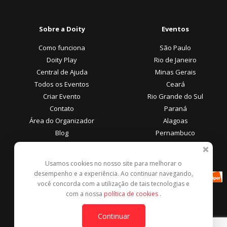
Sobre a Doity
Eventos
Como funciona
São Paulo
Doity Play
Rio de Janeiro
Central de Ajuda
Minas Gerais
Todos os Eventos
Ceará
Criar Evento
Rio Grande do Sul
Contato
Paraná
Área do Organizador
Alagoas
Blog
Pernambuco
Área do Participante
Formas de Pagamento
Usamos cookies no nosso site para melhorar o
desempenho e a experiência. Ao continuar navegando,
Central de Ajuda
você concorda com a utilização de tais tecnologias e
Denunciar este evento
com a nossa
política de cookies
.
Contato
Continuar