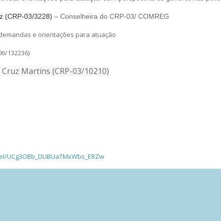
uz (CRP-03/3228)
– Conselheira do CRP-03/ COMREG
– demandas e orientações para atuação
06/132236)
a Cruz Martins (CRP-03/10210)
nnel/UCg3OBb_DUBUaTMxWbs_ERZw