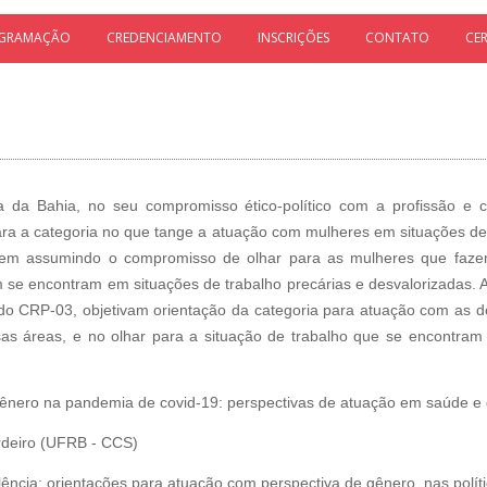
GRAMAÇÃO
CREDENCIAMENTO
INSCRIÇÕES
CONTATO
CE
a da Bahia, no seu compromisso ético-político com a profissão 
a a categoria no que tange a atuação com mulheres em situações de 
vem assumindo o compromisso de olhar para as mulheres que fazem
 se encontram em situações de trabalho precárias e desvalorizadas. A
o CRP-03, objetivam orientação da categoria para atuação com as
sas áreas, e no olhar para a situação de trabalho que se encontra
gênero na pandemia de covid-19: perspectivas de atuação em saúde e
rdeiro (UFRB - CCS)
ência: orientações para atuação com perspectiva de gênero, nas polít