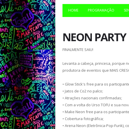
HOME
PROGRAMAÇÃO
SE
NEON PARTY
FINALMENTE SAIU!
Levanta a cabeça, princesa, porque n
produtora de eventos que MAIS CRES
• Glow Stick's free para os participant
• Jatos de Co2 no palco;
• Atrações nacionais confirmadas;
• Com a volta do Urso TOFU e sua nov
• Make Neon free para os participante
• Cobertura fotográfica;
• Arena Neon (Eletrônica-Pop-Funk), 