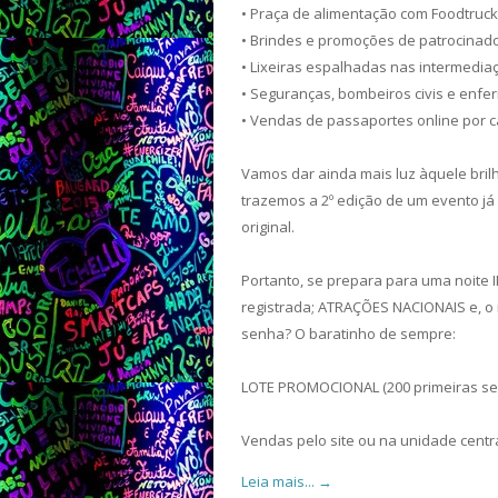
• Praça de alimentação com Foodtrucke
• Brindes e promoções de patrocinad
• Lixeiras espalhadas nas intermedia
• Seguranças, bombeiros civis e enfe
• Vendas de passaportes online por c
Vamos dar ainda mais luz àquele bril
trazemos a 2º edição de um evento já
original.
Portanto, se prepara para uma noite 
registrada; ATRAÇÕES NACIONAIS e, o 
senha? O baratinho de sempre:
LOTE PROMOCIONAL (200 primeiras senh
Vendas pelo site ou na unidade centr
Leia mais... →