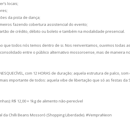
r’s locais;
ores;
ções da pista de dança;
rmeiros fazendo cobertura assistencial do evento;
artão de crédito, débito ou boleto e também na modalidade presencial.
ho que todos nós temos dentro de si. Nos reinventamos, ouvimos todas as 
 consolidado entre o público alternativo mossoroense, mas de maneira n
INESQUECÍVEL, com 12 HORAS de duração; aquela estrutura de palco, som 
mais importante de todos: aquela vibe de libertação que só as festas d
as): R$ 12,00 + 1kg de alimento não-perecível
al da Chilli Beans Mossoró (Shopping Liberdade). #VempraNeon