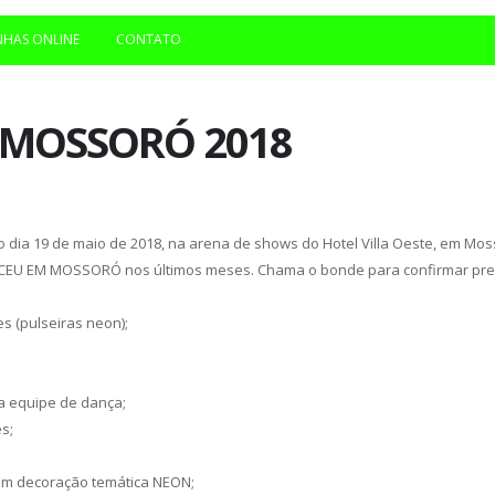
NHAS ONLINE
CONTATO
 MOSSORÓ 2018
o dia 19 de maio de 2018, na arena de shows do Hotel Villa Oeste, em Mos
CEU EM MOSSORÓ nos últimos meses. Chama o bonde para confirmar pres
es (pulseiras neon);
a equipe de dança;
s;
com decoração temática NEON;