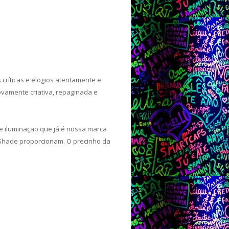
críticas e elogios atentamente e
ovamente criativa, repaginada e
e iluminação que já é nossa marca
a Shade proporcionam. O precinho da