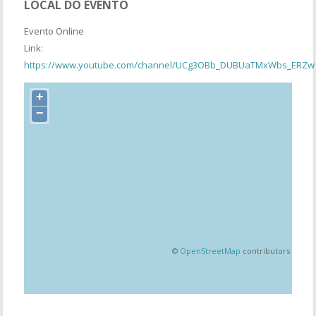
LOCAL DO EVENTO
Evento Online
Link:
https://www.youtube.com/channel/UCg3OBb_DUBUaTMxWbs_ERZw
+
−
©
OpenStreetMap
contributors