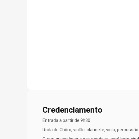
Credenciamento
Entrada a partir de 9h30
Roda de Chôro, violão, clarinete, viola, percussão
Quem quiser levar o seu pandeiro, será bem-vind