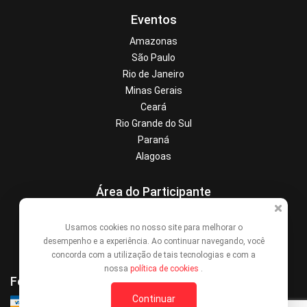
Eventos
Amazonas
São Paulo
Rio de Janeiro
Minas Gerais
Ceará
Rio Grande do Sul
Paraná
Alagoas
Área do Participante
Central de Ajuda
Usamos cookies no nosso site para melhorar o
Denunciar este evento
desempenho e a experiência. Ao continuar navegando, você
Contato
concorda com a utilização de tais tecnologias e com a
nossa
política de cookies
.
Formas de Pagamento
Continuar