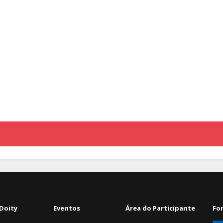
Doity
Eventos
Área do Participante
Fo