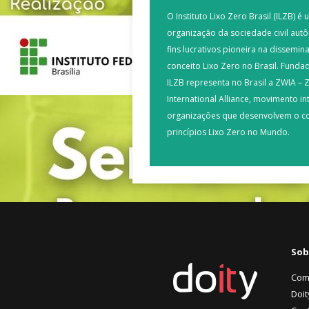
O Instituto Lixo Zero Brasil (ILZB) é
organização da sociedade civil au
fins lucrativos pioneira na dissemi
conceito Lixo Zero no Brasil. Fund
ILZB representa no Brasil a ZWIA –
International Alliance, movimento in
organizações que desenvolvem o co
princípios Lixo Zero no Mundo.
Sob
Com
Doit