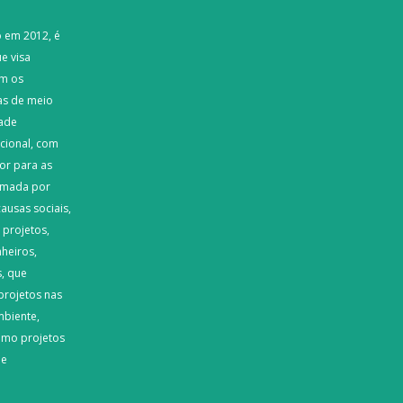
o em 2012, é
e visa
m os
as de meio
dade
acional, com
or para as
rmada por
ausas sociais,
 projetos,
heiros,
, que
projetos nas
mbiente,
omo projetos
de