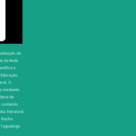
nstituição de
rte da Rede
entífica e
e Educação,
eral. O
ado mediante
deral de
i, contando
ia, Estrutural,
, Riacho
 Taguatinga.