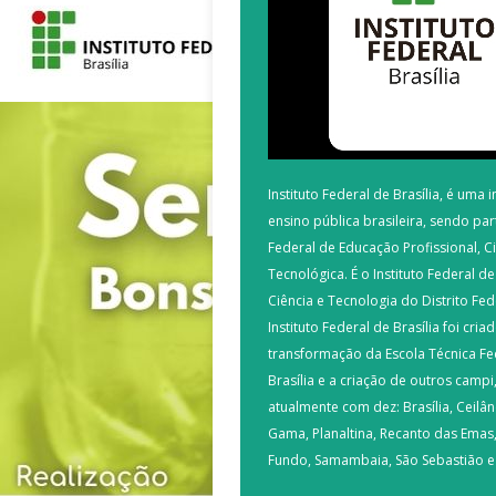
Instituto Federal de Brasília, é uma i
ensino pública brasileira, sendo pa
Federal de Educação Profissional, Ci
Tecnológica. É o Instituto Federal d
Ciência e Tecnologia do Distrito Fed
Instituto Federal de Brasília foi cri
transformação da Escola Técnica Fe
Brasília e a criação de outros camp
atualmente com dez: Brasília, Ceilând
Gama, Planaltina, Recanto das Emas
Fundo, Samambaia, São Sebastião e