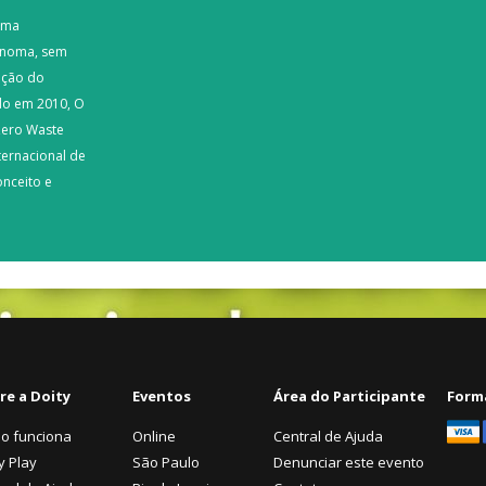
 uma
tônoma, sem
nação do
ado em 2010, O
 Zero Waste
ternacional de
nceito e
re a Doity
Eventos
Área do Participante
Form
o funciona
Online
Central de Ajuda
y Play
São Paulo
Denunciar este evento