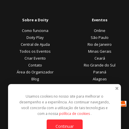
Sobre a Doity
Eventos
Como funciona
Online
Doity Play
São Paulo
Central de Ajuda
Rio de Janeiro
Todos os Eventos
Minas Gerais
Criar Evento
Ceará
Contato
Rio Grande do Sul
Área do Organizador
Paraná
Blog
Alagoas
Área do Participante
Formas de Pagamento
Usamos cookies no nosso site para melhorar o
desempenho e a experiência. Ao continuar navegando,
Central de Ajuda
você concorda com a utilização de tais tecnologias e
Denunciar este evento
com a nossa
política de cookies
.
Contato
Continuar