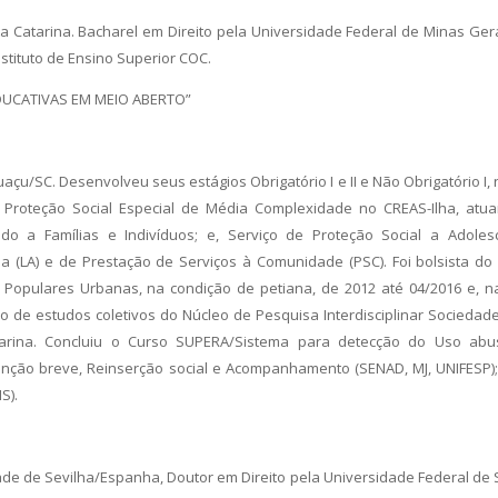
a Catarina. Bacharel em Direito pela Universidade Federal de Minas Ger
nstituto de Ensino Superior COC.
UCATIVAS EM MEIO ABERTO”
uaçu/SC. Desenvolveu seus estágios Obrigatório I e II e Não Obrigatório I,
e Proteção Social Especial de Média Complexidade no CREAS-Ilha, atu
ado a Famílias e Indivíduos; e, Serviço de Proteção Social a Ado
da (LA) e de Prestação de Serviços à Comunidade (PSC). Foi bolsista do
pulares Urbanas, na condição de petiana, de 2012 até 04/2016 e, na 
o de estudos coletivos do Núcleo de Pesquisa Interdisciplinar Sociedade, 
tarina. Concluiu o Curso SUPERA/Sistema para detecção do Uso abu
enção breve, Reinserção social e Acompanhamento (SENAD, MJ, UNIFESP);
S).
ade de Sevilha/Espanha, Doutor em Direito pela Universidade Federal de S