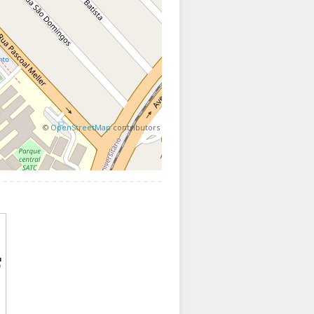
©
OpenStreetMap
contributors