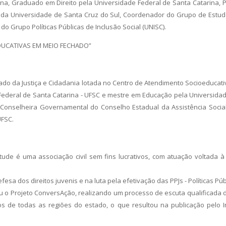
ina, Graduado em Direito pela Universidade Federal de Santa Catarina
 da Universidade de Santa Cruz do Sul, Coordenador do Grupo de Estud
o Grupo Políticas Públicas de Inclusão Social (UNISC).
DUCATIVAS EM MEIO FECHADO”
stado da Justiça e Cidadania lotada no Centro de Atendimento Socioeducat
Federal de Santa Catarina - UFSC e mestre em Educação pela Universida
 Conselheira Governamental do Conselho Estadual da Assistência Soci
UFSC.
entude é uma associação civil sem fins lucrativos, com atuação voltada
sa dos direitos juvenis e na luta pela efetivação das PPJs - Políticas Pú
u o Projeto ConversAção, realizando um processo de escuta qualificada 
 de todas as regiões do estado, o que resultou na publicação pelo In