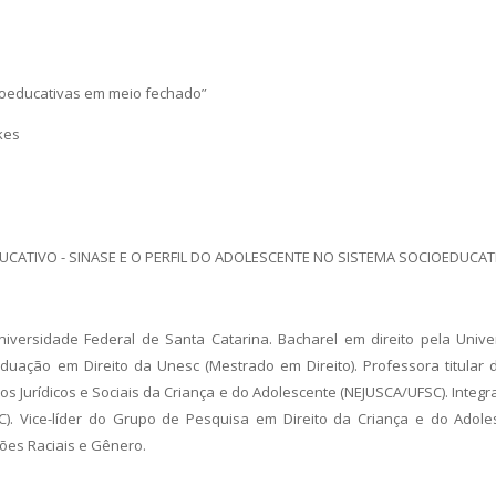
ioeducativas em meio fechado”
kes
CATIVO - SINASE E O PERFIL DO ADOLESCENTE NO SISTEMA SOCIOEDUCAT
iversidade Federal de Santa Catarina. Bacharel em direito pela Univ
ação em Direito da Unesc (Mestrado em Direito). Professora titular 
s Jurídicos e Sociais da Criança e do Adolescente (NEJUSCA/UFSC). Integ
. Vice-líder do Grupo de Pesquisa em Direito da Criança e do Adole
ões Raciais e Gênero.