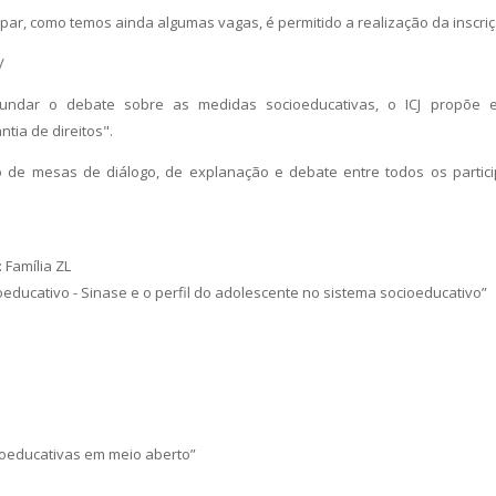
par, como temos ainda algumas vagas, é permitido a realização da inscriç
/
ndar o debate sobre as medidas socioeducativas, o ICJ propõe e
tia de direitos".
o de mesas de diálogo, de explanação e debate entre todos os partic
 Família ZL
educativo - Sinase e o perfil do adolescente no sistema socioeducativo”
oeducativas em meio aberto”