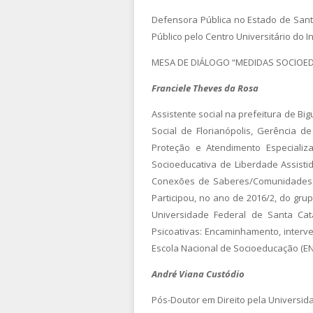
Defensora Pública no Estado de Sant
Público pelo Centro Universitário do I
MESA DE DIÁLOGO “MEDIDAS SOCIOED
Franciele Theves da Rosa
Assistente social na prefeitura de Big
Social de Florianópolis, Gerência d
Proteção e Atendimento Especializ
Socioeducativa de Liberdade Assisti
Conexões de Saberes/Comunidades Po
Participou, no ano de 2016/2, do grup
Universidade Federal de Santa Ca
Psicoativas: Encaminhamento, interv
Escola Nacional de Socioeducação (EN
André Viana Custódio
Pós-Doutor em Direito pela Universid