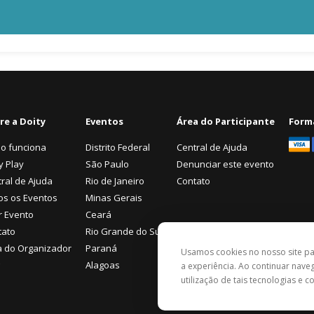
re a Doity
Eventos
Área do Participante
Form
o funciona
Distrito Federal
Central de Ajuda
y Play
São Paulo
Denunciar este evento
ral de Ajuda
Rio de Janeiro
Contato
os os Eventos
Minas Gerais
r Evento
Ceará
tato
Rio Grande do Sul
a do Organizador
Paraná
Usamos cookies no nosso site p
Alagoas
a experiência. Ao continuar nav
utilização de tais tecnologias e 