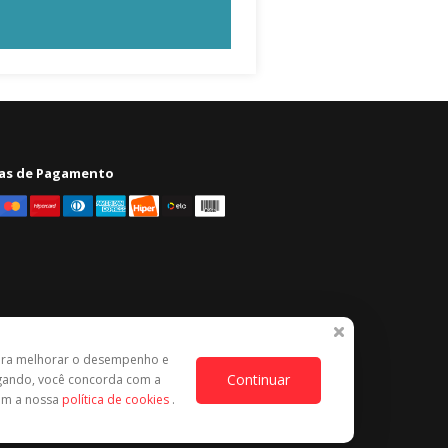
as de Pagamento
ara melhorar o desempenho e
Continuar
egando, você concorda com a
com a nossa
política de cookies
.