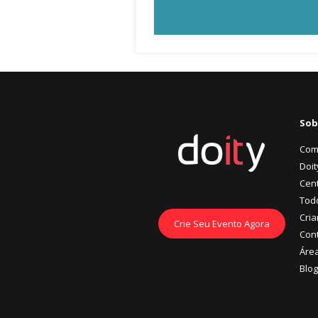
Sob
Com
Doit
Cent
Tod
Cria
Crie Seu Evento Agora
Con
Áre
Blog