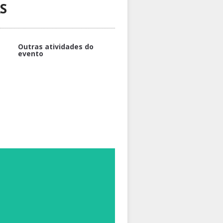
S
Outras atividades do
evento
Entendendo o que é Entomologia
Visita Guiada aos Quelônios
Portas abertas: Biocompósitos e
produtos de celulose e carvão
Portas abertas: Conhecendo a
Piscicultura do Amazonas