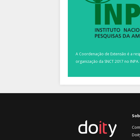
A Coordenação de Extensão é a res
organização da SNCT 2017 no INPA.
Sob
Com
Doit