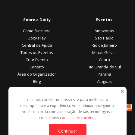
Sobre a Doity
Eventos
Como funciona
Amazonas
Doity Play
São Paulo
Central de Ajuda
Rio de Janeiro
Todos os Eventos
Minas Gerais
Criar Evento
Ceará
Contato
Rio Grande do Sul
Área do Organizador
Paraná
Blog
Alagoas
Área do Participante
Formas de Pagamento
Usamos cookies no nosso site para melhorar o
desempenho e a experiência. Ao continuar navegando,
Central de Ajuda
você concorda com a utilização de tais tecnologias e
Denunciar este evento
com a nossa
política de cookies
.
Contato
Continuar