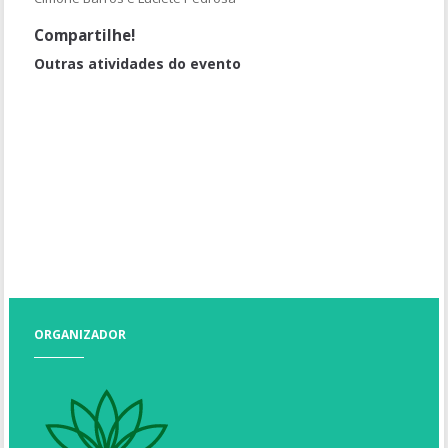
Compartilhe!
Outras atividades do evento
Conversando sobre botos e peixes-boi
Visita guiada à Casa de Vegetação
Praticas fitotécnicas para horticultura agro ecológica em Careiro
Castanho- AM: perspectivas para suficiência produtiva, geração
de emprego e renda
Oficina de Formação de Multiplicadores da Arca do Gosto - Slow
Food
ORGANIZADOR