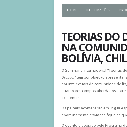
HOME
INFORMAÇÕES
PRO
TEORIAS DO D
NA COMUNIDA
BOLÍVIA, CHI
O Seminário Internacional "Teorias do
Uruguai"
tem por objetivo apresentar 
por intelectuais da comunidade de lín
quanto aos campos abordados - Direito
existentes.
Os paineis acontecerão em língua es
oportunamente enviados àqueles que
O evento é apoiado pelo Programa de