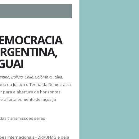
 DEMOCRACIA
ARGENTINA,
UGUAI
ntina, Bolívia, Chile, Colômbia, Itália,
oria da Justiça e Teoria da Democracia
ir para a abertura de horizontes
 o fortalecimento de laços já
 das transmissões serão
es Internacionais - DRI/UFMG e pela