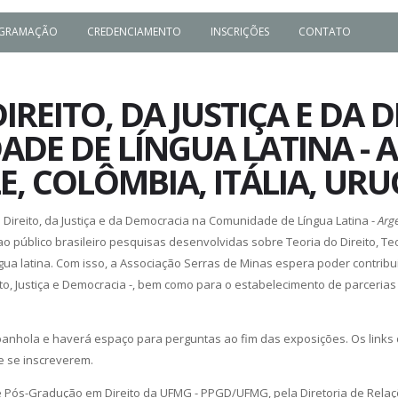
GRAMAÇÃO
CREDENCIAMENTO
INSCRIÇÕES
CONTATO
IREITO, DA JUSTIÇA E DA
DE DE LÍNGUA LATINA - 
LE, COLÔMBIA, ITÁLIA, UR
 Direito, da Justiça e da Democracia na Comunidade de Língua Latina -
Arge
ao público brasileiro pesquisas desenvolvidas sobre Teoria do Direito, Te
gua latina. Com isso, a Associação Serras de Minas espera poder contribu
, Justiça e Democracia -, bem como para o estabelecimento de parcerias e
panhola e haverá espaço para perguntas ao fim das exposições. Os links
 se inscreverem.
 Pós-Gradução em Direito da UFMG - PPGD/UFMG, pela Diretoria de Relaçõ