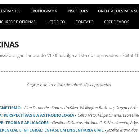
LESTRANTES
CRONOGRAMA
INSCRIÇÕES
ORIENTAÇÕES PARA S
ICURSOS E OFICINAS
HISTÓRICO
CONTATO
CERTIFICADOS
CINAS
ssão organizadora do VI EIC divulga a lista dos aprovados - Edital C
Segue abaixo a
lista de submissões aprovadas.
GNETISMO -
Alan Fernandes Soares da Silva, Wellington Barbosa, Gregory Arthu
 PERSPECTIVAS E A ASTROBIOLOGIA -
Celso Neto, Felipe Omena, Leon Lim
: TEORIA E APLICACÕES
-
Genilton F. Santos, Adriana C. S. Nascimento,
Arly
RENCIAL E INTEGRAL: ÊNFASE EM ENGENHARIA CIVIL -
Jozelita Maria dos