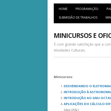
HOME
PROGRAMAÇÃO
PA
SUBMISSÃO DE TRABALHOS
MIN
MINICURSOS E OFI
É com grande satisfação que a comi
Atividades Culturais.
Minicursos:
DESVENDANDO O ELETROMA
INTRODUÇÃO À ASTRONOMIA:
INTRODUÇÃO AO GNU OCTAVE
APLICAÇÕES DO CÁLCULO DIFE
Silva (IFAL);