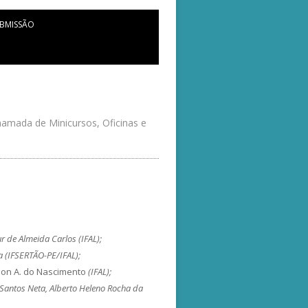
UBMISSÃO
hamada de Minicursos, Oficinas e
r de Almeida Carlos (IFAL);
a (IFSERTÃO-PE/IFAL);
son A. do Nascimento
(IFAL);
 Santos Neta, Alberto Heleno Rocha da