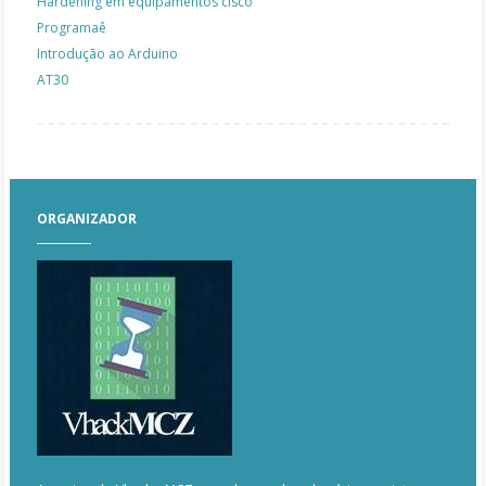
Hardening em equipamentos cisco
Programaê
Introdução ao Arduino
AT30
ORGANIZADOR