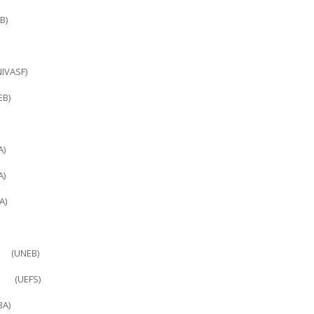
B)
IVASF)
EB)
A)
A)
A)
L (UNEB)
S (UEFS)
BA)