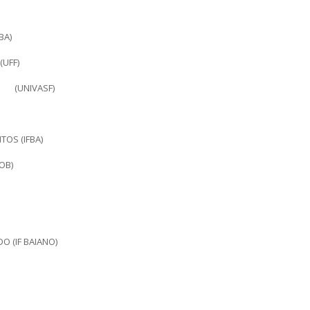
BA)
(UFF)
A (UNIVASF)
TOS (IFBA)
OB)
 (IF BAIANO)