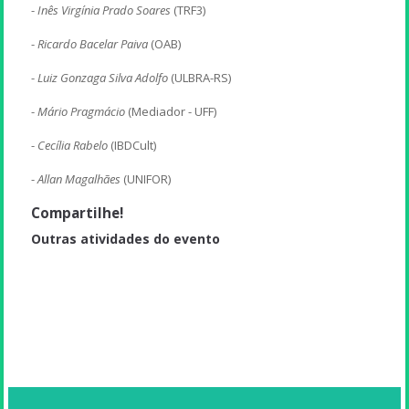
-
Inês Virgínia Prado Soares
(TRF3)
-
Ricardo Bacelar Paiva
(OAB)
-
Luiz Gonzaga Silva Adolfo
(ULBRA-RS)
-
Mário Pragmácio
(Mediador - UFF)
-
Cecília Rabelo
(IBDCult)
-
Allan Magalhães
(UNIFOR)
Compartilhe!
Outras atividades do evento
Apresentação de artigo científico (ST-Humor)
Apresentação de artigo científico (ST-Humor)
Apresentação de artigo científico (ST-Humor)
Apresentação de artigo científico (ST-Humor)