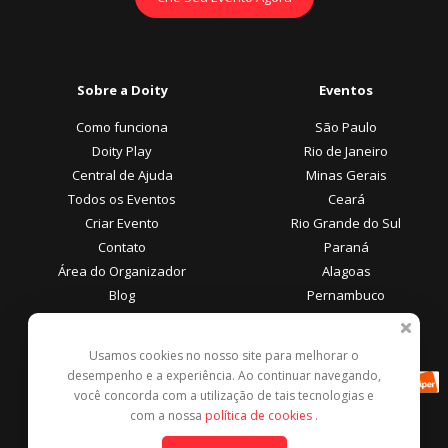
Sobre a Doity
Eventos
Como funciona
São Paulo
Doity Play
Rio de Janeiro
Central de Ajuda
Minas Gerais
Todos os Eventos
Ceará
Criar Evento
Rio Grande do Sul
Contato
Paraná
Área do Organizador
Alagoas
Blog
Pernambuco
Área do Participante
Formas de Pagamento
Usamos cookies no nosso site para melhorar o
desempenho e a experiência. Ao continuar navegando,
Central de Ajuda
você concorda com a utilização de tais tecnologias e
Denunciar este evento
com a nossa
política de cookies
.
Contato