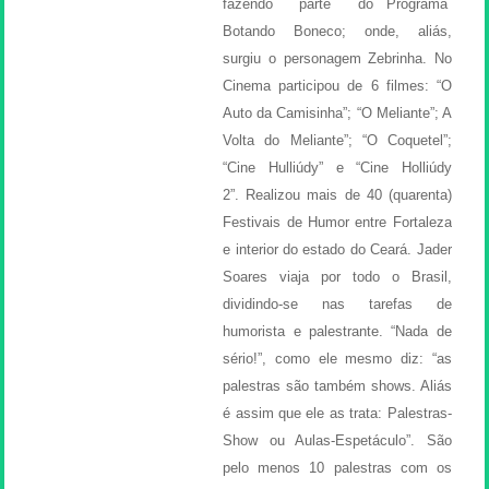
fazendo parte do Programa
Botando Boneco; onde, aliás,
surgiu o personagem Zebrinha. No
Cinema participou de 6 filmes: “O
Auto da Camisinha”; “O Meliante”; A
Volta do Meliante”; “O Coquetel”;
“Cine Hulliúdy” e “Cine Holliúdy
2”. Realizou mais de 40 (quarenta)
Festivais de Humor entre Fortaleza
e interior do estado do Ceará. Jader
Soares viaja por todo o Brasil,
dividindo-se nas tarefas de
humorista e palestrante. “Nada de
sério!”, como ele mesmo diz: “as
palestras são também shows. Aliás
é assim que ele as trata: Palestras-
Show ou Aulas-Espetáculo”. São
pelo menos 10 palestras com os