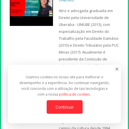
Atriz e advogada graduada em
Direito pela Universidade de
Uberaba - UNIUBE (2013), com
especialização em Direito do
Trabalho pela Faculdade Damásio
(2015) e Direito Tributário pela PUC
Minas (2017). Atualmente é
presidente da Comissão de
Cultura da OAB-Uberlândia,
membro do COMPHAC - Conselho
Usamos cookies no nosso site para melhorar o
Municipal de Patrimônio Histórico,
desempenho e a experiência. Ao continuar navegando,
Artístico e Cultural de Uberlândia
você concorda com a utilização de tais tecnologias e
e atual presidente da Associação
com a nossa
política de cookies
.
do Grupontapé de Teatro, da qual
Continuar
é membro-fundador. Atriz
profissional - DRT número 2793/96
e gestora do Grupontapé, atua no
campo da cultura desde 1994,