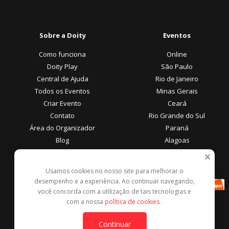
Sobre a Doity
Eventos
Como funciona
Online
Doity Play
São Paulo
Central de Ajuda
Rio de Janeiro
Todos os Eventos
Minas Gerais
Criar Evento
Ceará
Contato
Rio Grande do Sul
Área do Organizador
Paraná
Blog
Alagoas
Área do Participante
Formas de Pagamento
Usamos cookies no nosso site para melhorar o
desempenho e a experiência. Ao continuar navegando,
Central de Ajuda
você concorda com a utilização de tais tecnologias e
Denunciar este evento
com a nossa
política de cookies
.
Contato
Continuar