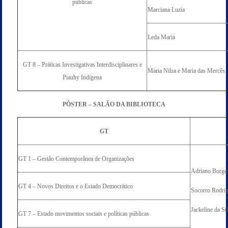
públicas
Marciana Luzia
Leda Maria
GT 8 – Práticas Investigativas Interdisciplinares e
Maria Nilza e Maria das Mercês
Piauhy Indígena
PÔSTER – SALÃO DA BIBLIOTECA
GT
GT 1 – Gestão Contemporânea de Organizações
Adriano Borge
GT 4 – Novos Direitos e o Estado Democrático
Socorro Rodri
Jackeline da Si
GT 7 – Estado movimentos sociais e políticas públicas