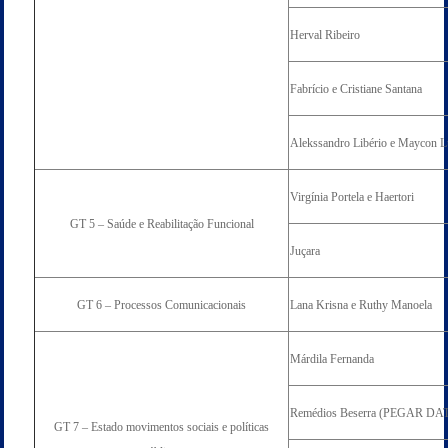
Herval Ribeiro
Fabrício e Cristiane Santana
Alekssandro Libério e Maycon L
Virgínia Portela e Haertori
GT 5 – Saúde e Reabilitação Funcional
Juçara
GT 6 – Processos Comunicacionais
Lana Krisna e Ruthy Manoela
Márdila Fernanda
Remédios Beserra (PEGAR D
GT 7 – Estado movimentos sociais e políticas