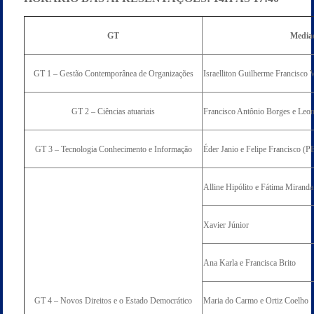
GT
Media
GT 1 – Gestão Contemporânea de Organizações
Israelliton Guilherme Francisco 
GT 2 – Ciências atuariais
Francisco Antônio Borges e Leo
GT 3 – Tecnologia Conhecimento e Informação
Éder Janio e Felipe Francisc
Alline Hipólito e Fátima Miranda
Xavier Júnior
Ana Karla e Francisca Brito
GT 4 – Novos Direitos e o Estado Democrático
Maria do Carmo e Ortiz Coelho