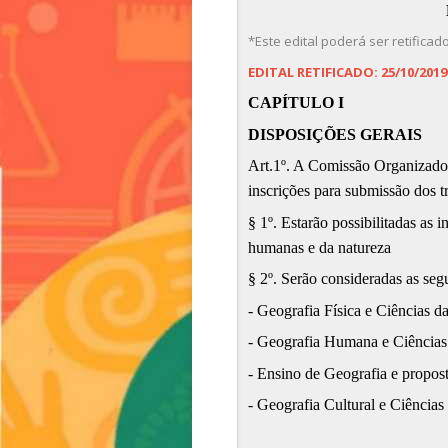
*Este edital poderá ser retificad
EDITAL RETIFICADO: 25/10/2019
CAPÍTULO I
DISPOSIÇÕES GERAIS
Art.1º. A Comissão Organizador
inscrições para submissão dos tr
§ 1º. Estarão possibilitadas as 
humanas e da natureza
§ 2º. Serão consideradas as segu
- Geografia Física e Ciências d
- Geografia Humana e Ciência
- Ensino de Geografia e propost
- Geografia Cultural e Ciências