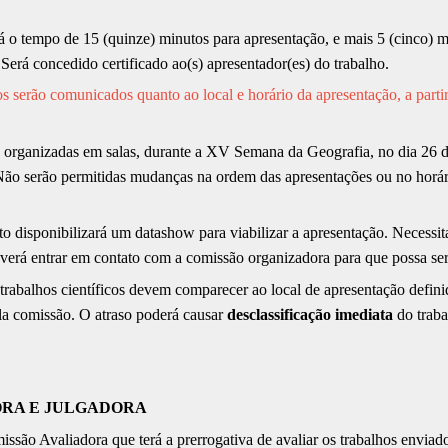
rá o tempo de 15 (quinze) minutos para apresentação, e mais 5 (cinco) 
Será concedido certificado ao(s) apresentador(es) do trabalho.
os serão comunicados quanto ao local e horário da apresentação, a part
o organizadas em salas, durante a XV Semana da Geografia, no dia 26
 Não serão permitidas mudanças na ordem das apresentações ou no horá
to disponibilizará um datashow para viabilizar a apresentação. Necessi
verá entrar em contato com a comissão organizadora para que possa ser
 trabalhos científicos devem comparecer ao local de apresentação defin
ela comissão. O atraso poderá causar
desclassificação imediata
do traba
ORA E JULGADORA
são Avaliadora que terá a prerrogativa de avaliar os trabalhos enviado