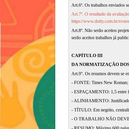
Art.6º. Os trabalhos enviados s
Art.7º. O resultado da avaliaç
https://www.doity.com.br/xvs
Art.8º. Não serão aceitos proj
serão aceitos trabalhos já publ
CAPÍTULO III
DA NORMATIZAÇÃO DOS
Art.9°. Os resumos devem se en
- FONTE: Times New Roman; 
- ESPAÇAMENTO: 1,5 entre li
- ALINHAMENTO: Justificad
- TÍTULO: Em negrito, centraliz
- O TRABALHO NÃO DEVE
- RESUMO: Máximo 600 palavras