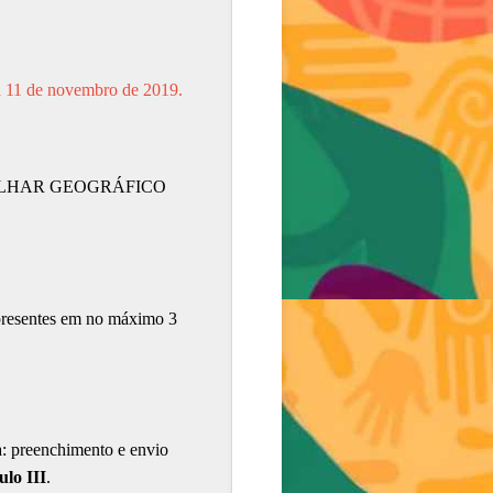
ia 11 de novembro de 2019.
OLHAR GEOGRÁFICO
 presentes em no máximo 3
a: preenchimento e envio
ulo III
.