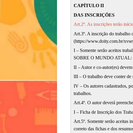
CAPÍTULO II
DAS INSCRIÇÕES
Art.2º. As inscrições terão in
Art.3º. A inscrição do trabalho 
(
https://www.doity.com.br/xv
I – Somente serão aceitos trab
SOBRE O MUNDO ATUAL: A
II – Autor e co-autor(es) devem
III – O trabalho deve conter d
IV – Os autores cadastrados, p
trabalhos.
Art.4º. O autor deverá preenche
I – Ficha de Inscrição dos Traba
Art.5º. Somente serão aceitas 
correto das fichas e dos resumo