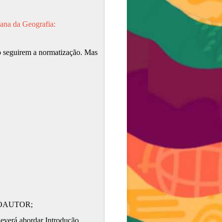
mana da Geografia:
ão seguirem a normatização. Mas
COAUTOR;
verá abordar Introdução,