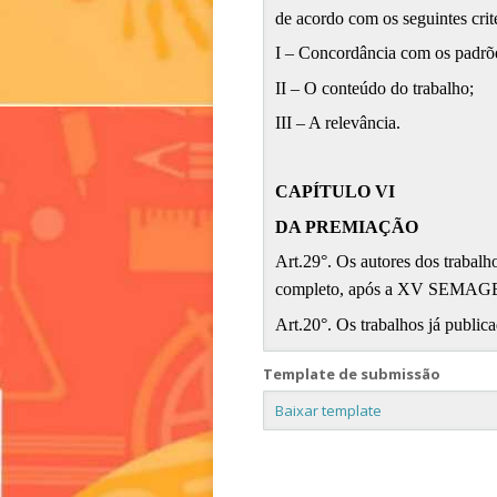
de acordo com os seguintes crité
I – Concordância com os padrões
II – O conteúdo do trabalho;
III – A relevância.
CAPÍTULO VI
DA PREMIAÇÃO
Art.29°. Os autores dos trabal
completo, após a XV SEMAGEO 2
Art.20°. Os trabalhos já public
Template de submissão
Baixar template