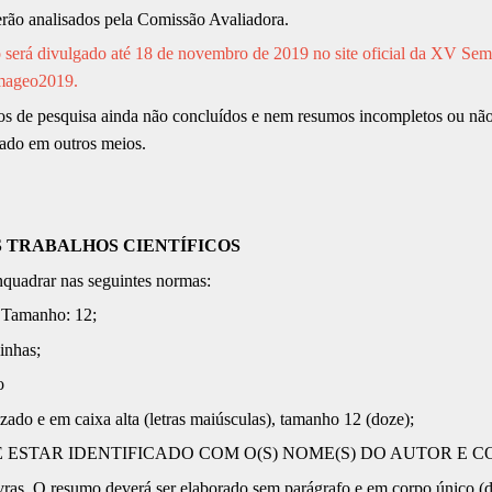
erão analisados pela Comissão Avaliadora.
ão será divulgado até 18 de novembro de 2019 no site oficial da XV Se
emageo2019
.
etos de pesquisa ainda não concluídos e nem resumos incompletos ou n
icado em outros meios.
 TRABALHOS CIENTÍFICOS
quadrar nas seguintes normas:
Tamanho: 12;
nhas;
o
ado e em caixa alta (letras maiúsculas), tamanho 12 (doze);
 ESTAR IDENTIFICADO COM O(S) NOME(S) DO AUTOR E 
. O resumo deverá ser elaborado sem parágrafo e em corpo único (de