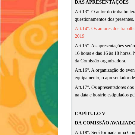
DAS APRESENTAÇÕES
Art.13°. O autor do trabalho te
questionamentos dos presentes. 
Art.14°. Os autores dos trabalh
2019.
Art.15°. As apresentações serã
16 horas e das 16 às 18 horas.
da Comissão organizadora.
Art.16°. A organização do even
equipamento, o apresentador de
Art.17°. Os apresentadores dos
na data e horário estipulados p
CAPÍTULO V
DA COMISSÃO AVALIAD
Art.18°. Será formada uma Comis