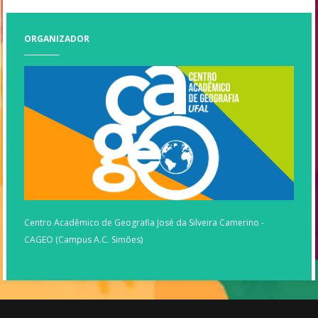
ORGANIZADOR
Centro Acadêmico de Geografia José da Silveira Camerino -
CAGEO (Campus A.C. Simões)