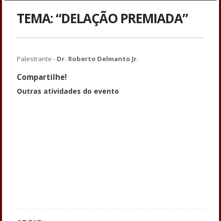
TEMA: “DELAÇÃO PREMIADA”
Palestrante -
Dr. Roberto Delmanto Jr.
Compartilhe!
Outras atividades do evento
TEMA: “A Formação Técnica do Advogado Criminalista”
TEMA: “A Banalização do Fenômeno da Criminalização: O Discurso
Midiático do ódio Sob a Perspectiva da Teoria do Etiquetamento
Social”
TEMA: “O Grande Negócio do Encarceramento em Massa: A
privatização de Presídios”
TEMA: “A Abracrim e a Chama Viva da Advocacia Criminal
Brasileira”