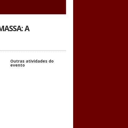
ASSA: A
Outras atividades do
evento
APOIO
TEMA: “A Eficiência e o Espetáculo
no Processo Penal: Da
Profanação Democrática à Crítica
Criminológica”
TEMA: “As Ações do CFOAB no
Âmbito do Supremo Tribunal
Federal na Defesa das
Prerrogativas dos Advogados”