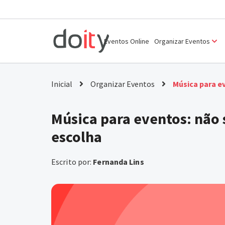
Ir
para
Eventos Online
Organizar Eventos
o
conteúdo
Inicial
Organizar Eventos
Música para e
Música para eventos: não 
escolha