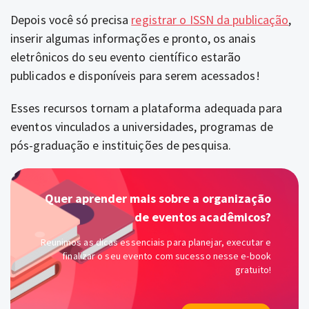
Depois você só precisa
registrar o ISSN da publicação
,
inserir algumas informações e pronto, os anais
eletrônicos do seu evento científico estarão
publicados e disponíveis para serem acessados!
Esses recursos tornam a plataforma adequada para
eventos vinculados a universidades, programas de
pós-graduação e instituições de pesquisa.
Quer aprender mais sobre a organização
de eventos acadêmicos?
Reunimos as dicas essenciais para planejar, executar e
finalizar o seu evento com sucesso nesse e-book
gratuito!