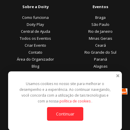
Sobre a Doity
Eventos
Como funciona
Braga
Doity Play
São Paulo
Central de Ajuda
Rio de Janeiro
Todos os Eventos
Minas Gerais
Criar Evento
Ceará
Contato
Rio Grande do Sul
Área do Organizador
Paraná
Blog
Alagoas
Área do Participante
Formas de Pagamento
Usamos cookies no nosso site para melhorar o
desempenho e a experiência. Ao continuar navegando,
Central de Ajuda
você concorda com a utilização de tais tecnologias e
Denunciar este evento
com a nossa
política de cookies
.
Contato
Continuar