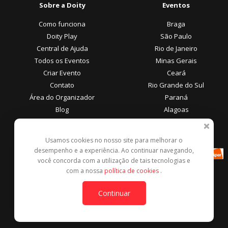
Sobre a Doity
Eventos
Como funciona
Braga
Doity Play
São Paulo
Central de Ajuda
Rio de Janeiro
Todos os Eventos
Minas Gerais
Criar Evento
Ceará
Contato
Rio Grande do Sul
Área do Organizador
Paraná
Blog
Alagoas
Área do Participante
Formas de Pagamento
Usamos cookies no nosso site para melhorar o
desempenho e a experiência. Ao continuar navegando,
Central de Ajuda
você concorda com a utilização de tais tecnologias e
Denunciar este evento
com a nossa
política de cookies
.
Contato
Continuar