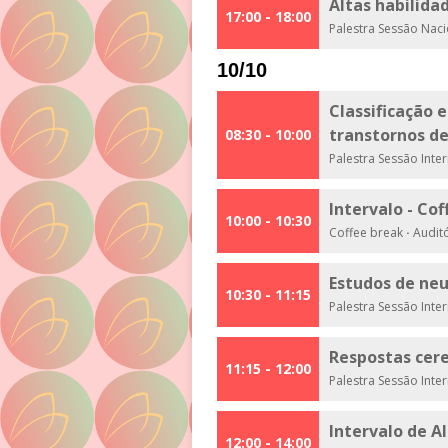
Altas habilida
17:00 - 18:00
Palestra Sessão Nac
10/10
Classificação
transtornos d
08:30 - 10:00
Palestra Sessão Inte
Intervalo - Co
10:00 - 10:30
Coffee break
·
Auditó
Estudos de ne
10:30 - 11:15
Palestra Sessão Inte
Respostas cere
11:15 - 12:00
Palestra Sessão Inte
Intervalo de 
12:00 - 14:00