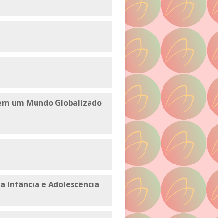
s em um Mundo Globalizado
na Infância e Adolescência