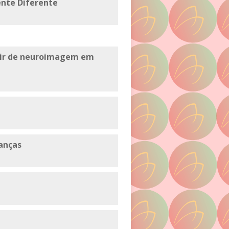
ente Diferente
rtir de neuroimagem em
anças