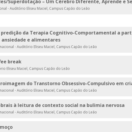
des/Superdotação – Um Cérebro Diferente, Aprende e S
ional
·
Auditório Eliseu Maciel, Campus Capão do Leão
 e predição da Terapia Cognitivo-Comportamental a pa
e ansiedade e alimentares
rnacional
·
Auditório Eliseu Maciel, Campus Capão do Leão
ffee break
rio Eliseu Maciel, Campus Capão do Leão
uroimagem do Transtorno Obsessivo-Compulsivo em cri
rnacional
·
Auditório Eliseu Maciel, Campus Capão do Leão
brais à leitura de contexto social na bulimia nervosa
rnacional
·
Auditório Eliseu Maciel, Campus Capão do Leão
Almoço