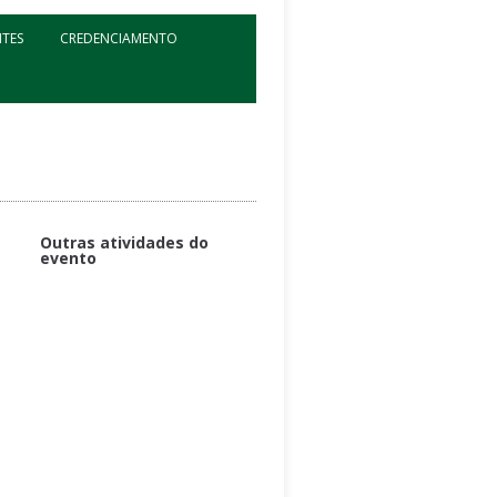
NTES
CREDENCIAMENTO
Outras atividades do
evento
Pensamento Computacional e
Criação de Aplicativos com App
Inventor
Edição de Video Aulas
Pensamento Computacional
Crítico como ferramenta de
mudança social
A dimensão tecnológica na