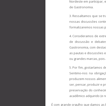
Nordeste em participar,
de Gastronomia.
3. Ressaltamos que se tr
nossas discussões conti
formalizaremos nossas pa
4. Consideramos de extr
de discussão e debates
Gastronomia, com destaq
as pautas e discussões e
ou grandes marcas, pois 
5. Por fim, gostaríamos 
Sentimo-nos na obrigaç
produzem nossos aliment
ser, pensar, produzir e 
preservação do conhecim
acadêmico adquirido (e r
É com grande orgulho que damos as b