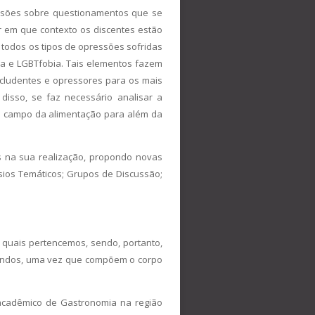
ussões sobre questionamentos que se
 em que contexto os discentes estão
 todos os tipos de opressões sofridas
ia e LGBTfobia. Tais elementos fazem
cludentes e opressores para os mais
disso, se faz necessário analisar a
o campo da alimentação para além da
as na sua realização, propondo novas
ios Temáticos; Grupos de Discussão;
 quais pertencemos, sendo, portanto,
-vindos, uma vez que compõem o corpo
cadêmico de Gastronomia na região