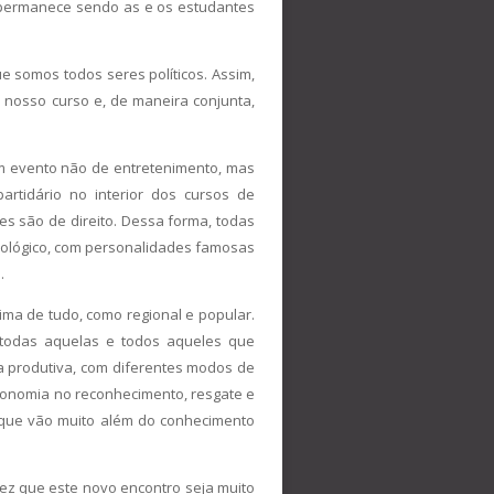
o permanece sendo as e os estudantes
 somos todos seres políticos. Assim,
nosso curso e, de maneira conjunta,
m evento não de entretenimento, mas
artidário no interior dos cursos de
s são de direito. Dessa forma, todas
adológico, com personalidades famosas
.
cima de tudo, como regional e popular.
 todas aquelas e todos aqueles que
a produtiva, com diferentes modos de
tronomia no reconhecimento, resgate e
 que vão muito além do conhecimento
ez que este novo encontro seja muito