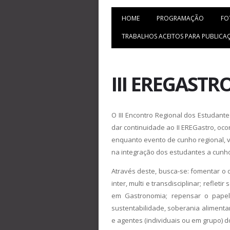
HOME
PROGRAMAÇÃO
FO
TRABALHOS ACEITOS PARA PUBLICA
III EREGASTR
O III Encontro Regional dos Estudant
dar continuidade ao II EREGastro, oco
enquanto evento de cunho regional, v
na integração dos estudantes a cunho
Através deste, busca-se: fomentar o
inter, multi e transdisciplinar; refle
em Gastronomia; repensar o papel 
sustentabilidade, soberania alimentar
e agentes (individuais ou em grupo) do