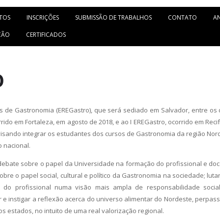
TOS
INSCRIÇÕES
SUBMISSÃO DE TRABALHOS
CONTATO
AN
ÇÃO
CERTIFICADOS
O
es de Gastronomia (EREGastro), que será sediado em Salvador, entre os d
rrido em Fortaleza, em agosto de 2018, e ao I EREGastro, ocorrido em Rec
isando integrar os estudantes dos cursos de Gastronomia da região Nor
 nacional.
 debate sobre o papel da Universidade na formação do profissional e d
tir sobre o papel social, cultural e político da Gastronomia na sociedade; l
do profissional numa visão mais ampla de responsabilidade social, 
 e instigar a reflexão acerca do universo alimentar do Nordeste, perpas
s estados, no intuito de uma real valorização regional.