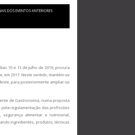
AIS DOS EVENTOS ANTERIORES
ias 10 e 13 de julho de 2019, procura
ife, em 2017. Neste sentido, mantém-se
deste, para posteriormente ampliar-se
ocente de Gastronomia, numa proposta
utar pela regulamentação das profissões
segurança alimentar e nutricional,
sando ingredientes, produtos, técnicas