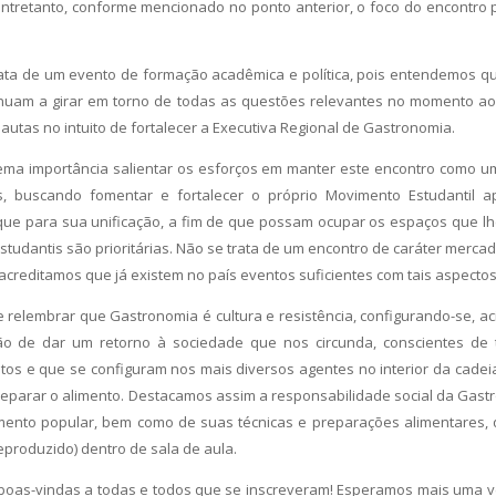
 entretanto, conforme mencionado no ponto anterior, o foco do encontr
ata de um evento de formação acadêmica e política, pois entendemos que
nuam a girar em torno de todas as questões relevantes no momento ao 
utas no intuito de fortalecer a Executiva Regional de Gastronomia.
ema importância salientar os esforços em manter este encontro como u
, buscando fomentar e fortalecer o próprio Movimento Estudantil ap
ue para sua unificação, a fim de que possam ocupar os espaços que lhe
studantis são prioritárias. Não se trata de um encontro de caráter merc
acreditamos que já existem no país eventos suficientes com tais aspectos
de relembrar que Gastronomia é cultura e resistência, configurando-se, a
ão de dar um retorno à sociedade que nos circunda, conscientes de
os e que se configuram nos mais diversos agentes no interior da cadei
preparar o alimento. Destacamos assim a responsabilidade social da Gas
ento popular, bem como de suas técnicas e preparações alimentares,
eproduzido) dentro de sala de aula.
oas-vindas a todas e todos que se inscreveram! Esperamos mais uma v