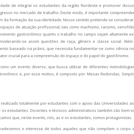
ssidade de integrar os estudantes da região Nordeste e promover disc
gresso no mercado de trabalho. Deste modo, é importante compreender
am da formação da sua identidade. Nesse sentido pretende-se considerar
espaços de atuação profissional, tais como machismo, racismo, xenofob
ecimento gastronômico quanto o trabalho no campo sejam altamente ex
onsiderando-se assim questões de raça, gênero e classe social. Além 
nto baseado na práxis, que necessita fundamentar-se como ciência n
fator crucial para a compreensão do espaço e do papel do gastrônomo.
 como um evento diverso, que busca utilizar de diferentes metodologi
tronômico e, por esse motivo, é composto por: Mesas Redondas; Simpós
 realizado totalmente por estudantes com o apoio das Universidades as
 e os estudantes. Docentes e técnicos administrativos também são bem
amos que, neste evento, nós, as e os estudantes, somos protagonistas.
radecemos o interesse de todos aqueles que não compõem o corpo a