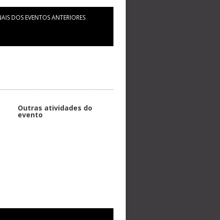
AIS DOS EVENTOS ANTERIORES
Outras atividades do
evento
Projeto de Lei que Regulamenta a
Profissão
Plenária 3
Reconhecimento De Pancs
Plenária 2: Atuações da Executiva
de Estudantes de Gastronomia