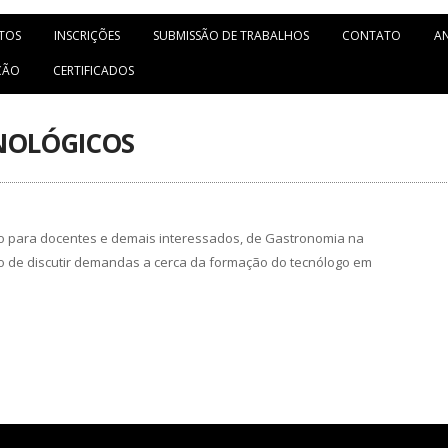
TOS
INSCRIÇÕES
SUBMISSÃO DE TRABALHOS
CONTATO
AN
ÇÃO
CERTIFICADOS
NOLÓGICOS
o para docentes e demais interessados, de Gastronomia na
o de discutir demandas a cerca da formação do tecnólogo em