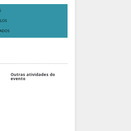
S
ELOS
CADOS
Outras atividades do
evento
REALIZAÇÃO
Práticas de Leitura e Produção
Textual Acadêmica.
Almoço
Práticas de Letramento
Acadêmico e Inteligência Artificial
Elaboração de itens de avaliação
da competência leitora na