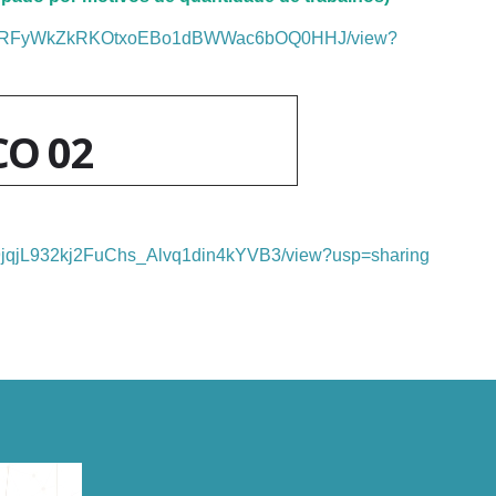
le/d/1_RFyWkZkRKOtxoEBo1dBWWac6bOQ0HHJ/view?
CO 02
d/1l9jqjL932kj2FuChs_Alvq1din4kYVB3/view?usp=sharing