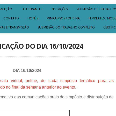
AMAÇÃO
PALESTRANTES
INSCRIÇÕES
SUBMISSÃO DE TRABALHO
CONTATO
HOTÉIS
MINICURSOS / OFICINA
TEMPLATES / MOD
INAS E TRANSMISSÃO
SUBMISSÃO DO TRABALHO COMPLETO
CERTIFI
CAÇÃO DO DIA 16/10/2024
DIA 16/10/2024
la virtual, online, de cada simpósio temático para as
do no final da semana anterior ao evento.
ormativo das comunicações orais do simpósio e distribuição de