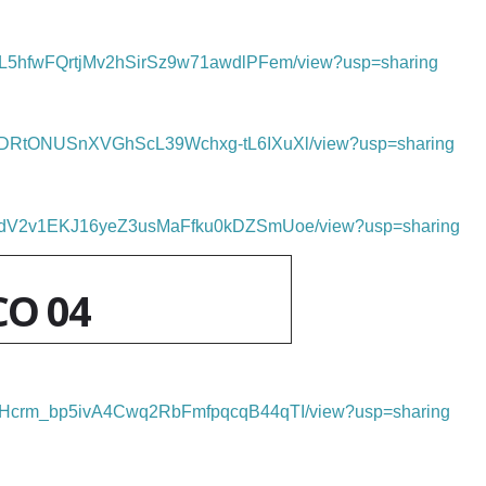
/d/1TL5hfwFQrtjMv2hSirSz9w71awdlPFem/view?usp=sharing
/d/1hDRtONUSnXVGhScL39Wchxg-tL6IXuXl/view?usp=sharing
e/d/1_dV2v1EKJ16yeZ3usMaFfku0kDZSmUoe/view?usp=sharing
CO 04
/d/1ZHcrm_bp5ivA4Cwq2RbFmfpqcqB44qTI/view?usp=sharing