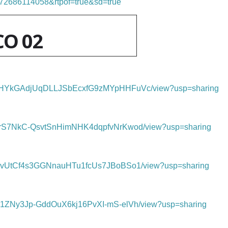
2686114058&rtpof=true&sd=true
CO 02
e/d/1sHYkGAdjUqDLLJSbEcxfG9zMYpHHFuVc/view?usp=sharing
/d/1_rS7NkC-QsvtSnHimNHK4dqpfvNrKwod/view?usp=sharing
/d/1civUtCf4s3GGNnauHTu1fcUs7JBoBSo1/view?usp=sharing
/d/1D1ZNy3Jp-GddOuX6kj16PvXI-mS-elVh/view?usp=sharing