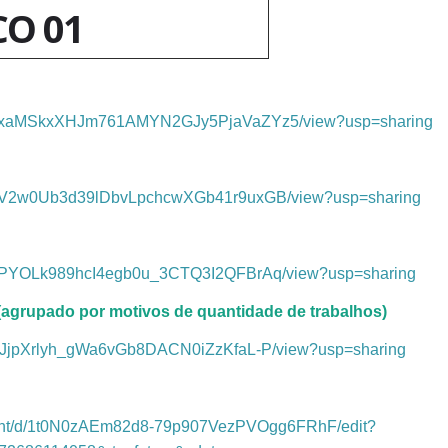
CO 01
e/d/1hxaMSkxXHJm761AMYN2GJy5PjaVaZYz5/view?usp=sharing
/d/17V2w0Ub3d39lDbvLpchcwXGb41r9uxGB/view?usp=sharing
/d/1pPYOLk989hcI4egb0u_3CTQ3I2QFBrAq/view?usp=sharing
grupado por motivos de quantidade de trabalhos)
/d/1XJjpXrlyh_gWa6vGb8DACN0iZzKfaL-P/view?usp=sharing
ment/d/1t0N0zAEm82d8-79p907VezPVOgg6FRhF/edit?