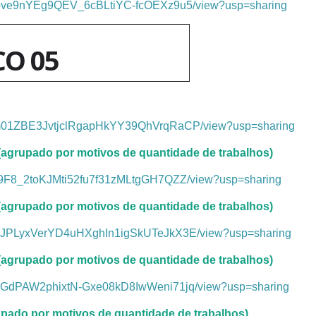
/d/1love9nYEg9QEV_6cBLtiYC-fcOEXz9u5/view?usp=sharing
CO 05
/d/1m01ZBE3JvtjclRgapHkYY39QhVrqRaCP/view?usp=sharing
grupado por motivos de quantidade de trabalhos)
d/1x9F8_2toKJMti52fu7f31zMLtgGH7QZZ/view?usp=sharing
grupado por motivos de quantidade de trabalhos)
/d/1DJPLyxVerYD4uHXghIn1igSkUTeJkX3E/view?usp=sharing
grupado por motivos de quantidade de trabalhos)
/d/1GGdPAW2phixtN-Gxe08kD8IwWeni71jq/view?usp=sharing
upado por motivos de quantidade de trabalhos)