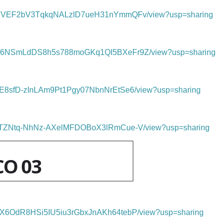
e/d/1j7VEF2bV3TqkqNALzID7ueH31nYmmQFv/view?usp=sharing
e/d/1Q6NSmLdDS8h5s788moGKq1QI5BXeFr9Z/view?usp=sharing
/d/1ZE8sfD-zInLAm9Pt1Pgy07NbnNrEtSe6/view?usp=sharing
e/d/11TZNtq-NhNz-AXelMFDOBoX3lRmCue-V/view?usp=sharing
CO 03
/d/1AX6OdR8HSi5IU5iu3rGbxJnAKh64tebP/view?usp=sharing