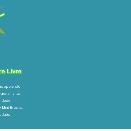
ão apoiando
dicionamento
nidade
 Mint Brasília;
pdate.