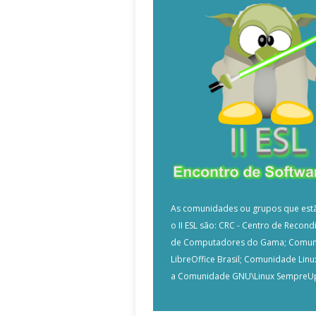
As comunidades ou grupos que est
o II ESL são: CRC - Centro de Recon
de Computadores do Gama; Comu
LibreOffice Brasil; Comunidade Linux
a Comunidade GNU\Linux SempreU