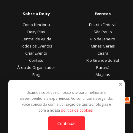
Sobre a Doity
Eventos
Como funciona
Distrito Federal
Doity Play
São Paulo
Central de Ajuda
Rio de Janeiro
Todos os Eventos
Minas Gerais
Criar Evento
Ceará
Contato
Rio Grande do Sul
Área do Organizador
Paraná
Blog
Alagoas
Área do Participante
Formas de Pagamento
Usamos cookies no nosso site para melhorar o
desempenho e a experiência. Ao continuar navegando,
Central de Ajuda
você concorda com a utilização de tais tecnologias e
Denunciar este evento
com a nossa
política de cookies
.
Contato
Continuar