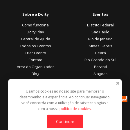
Sobre a Doity
Eventos
Como funciona
Distrito Federal
Doity Play
São Paulo
Central de Ajuda
Rio de Janeiro
Todos os Eventos
Minas Gerais
Criar Evento
Ceará
Contato
Rio Grande do Sul
Área do Organizador
Paraná
Blog
Alagoas
Área do Participante
Formas de Pagamento
Usamos cookies no nosso site para melhorar o
desempenho e a experiência. Ao continuar navegando,
Central de Ajuda
você concorda com a utilização de tais tecnologias e
Denunciar este evento
com a nossa
política de cookies
.
Contato
Continuar