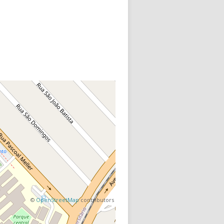
©
OpenStreetMap
contributors