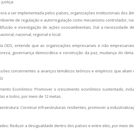
justiça.
a a ser implementada pelos países, organizações institucionais dos âm
 ambiente de regulação e autorregulação como mecanismo controlador, n
ifusão e investigação de ações socioambientais. Daí a necessidade de
acional, nacional, regional e local.
 da ODS, entende que as organizações empresariais e não empresariai
breza, governança democrática e construção da paz, mudança do clima
ussões concernentes a avanços temáticos teóricos e empíricos que aliam
):
ento Econômico: Promover o crescimento econômico sustentado, inclu
as e todos, por meio de 12 metas.
aestrutura: Construir infraestruturas resilientes, promover a industrializ
es: Reduzir a desigualdade dentro dos países e entre eles, por meio de