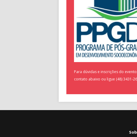
Para dúvidas e inscrições do evento, 
contato abaixo ou ligue (48) 3431-2
Sob