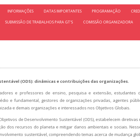
INFORMAÇÕES
DATAS IMPORTANTES
PROGRAMAÇÃO
CRE
SUBMISSÃO DE TRABALHOS PARA GT'S
COMISSÃO ORGANIZADORA
tentável (ODS): dinâmicas e contribuições das organizações.
adores e professores de ensino, pesquisa e extensão, estudantes 
io e fundamental, gestores de organizações privadas, agentes público
anizada e demais organizações e interessados nos Objetivos Globais.
Objetivos de Desenvolvimento Sustentável (ODS), estabelecem diretivas
ão dos recursos do planeta e mitigar danos ambientais e sociais. Nes
nvolvimento sustentável, compreendendo temas acerca de mudança glob