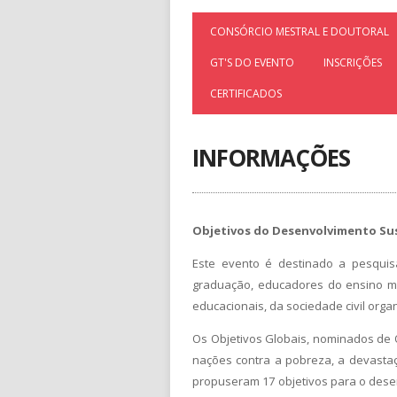
CONSÓRCIO MESTRAL E DOUTORAL
GT'S DO EVENTO
INSCRIÇÕES
CERTIFICADOS
INFORMAÇÕES
Objetivos do Desenvolvimento Sus
Este evento é destinado a pesquis
graduação, educadores do ensino méd
educacionais, da sociedade civil org
Os Objetivos Globais, nominados de 
nações contra a pobreza, a devastaç
propuseram 17 objetivos para o dese