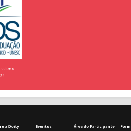
utilize o
624
re a Doity
Eventos
Área do Participante
Form