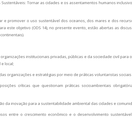
ustentáveis: Tornar as cidades e os assentamentos humanos inclusivos, 
r e promover o uso sustentável dos oceanos, dos mares e dos recur
Para este objetivo (ODS 14), no presente evento, estão abertas as disc
ontinentais).
rganizações institucionais privadas, públicas e da sociedade civil para
e local;
 das organizações e estratégias por meio de práticas voluntaristas sociais
posições críticas que questionam práticas socioambientais obrigatór
uição da inovação para a sustentabilidade ambiental das cidades e comuni
fusos entre o crescimento econômico e o desenvolvimento sustentáve