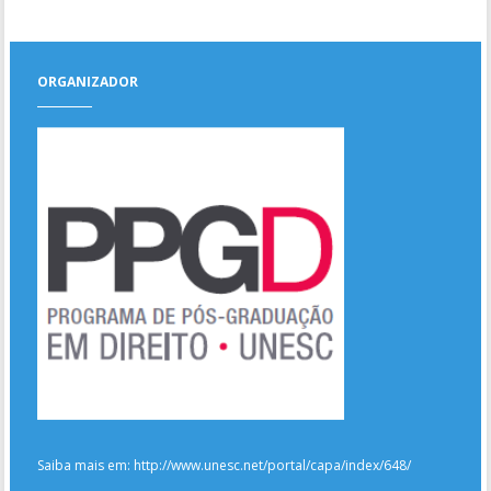
ORGANIZADOR
Saiba mais em: http://www.unesc.net/portal/capa/index/648/