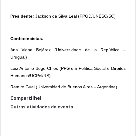
Presidente:
Jackson da Silva Leal (PPGD/UNESC/SC)
Conferencistas:
Ana Vigna Bejérez (Universidade de la República –
Uruguai)
Luiz Antonio Bogo Chies (PPG em Política Social e Direitos
Humanos/UCPel/RS)
Ramiro Gual (Universidad de Buenos Aires – Argentina)
Compartilhe!
Outras atividades do evento
Painel Red Cono Sur de Pesquisa en Cuestión Penitenciária:
PRISÕES NO MERCOSUL
Painel 4: ESTADO, DIREITOS FUNDAMENTAIS E DESAFIOS PARA A