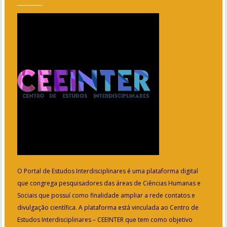
O Portal de Estudos Interdisciplinares é uma plataforma digital
que congrega pesquisadores das áreas de Ciências Humanas e
Sociais que possuí como finalidade ampliar a rede contatos e
divulgação científica. A plataforma está vinculada ao Centro de
Estudos Interdisciplinares – CEEINTER que tem como objetivo