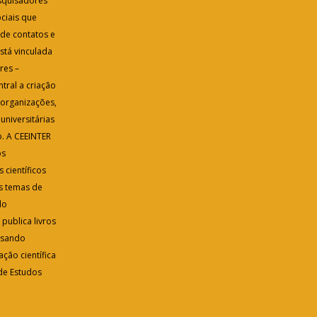
esquisadores
ciais que
ede contatos e
está vinculada
res –
tral a criação
 organizações,
niversitárias
. A CEEINTER
os
 científicos
s temas de
do
publica livros
visando
ção científica
 de Estudos