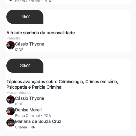
Perita Criminal - PCA
19h00
A tríade sombria da personalidade
Palestra
Cássio Thyone
ICDF
20h00
Tópicos avançados sobre Criminologia, Crimes em série,
Psicopatia e Pericia Criminal
Mesa-redonda
Cássio Thyone
ICDF
Denise Morelli
Perita Criminal - PCA
Mariana de Souza Cruz
Unama - RR