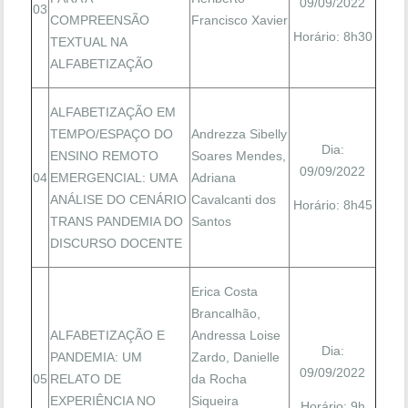
09/09/2022
03
COMPREENSÃO
Francisco Xavier
Horário: 8h30
TEXTUAL NA
ALFABETIZAÇÃO
ALFABETIZAÇÃO EM
TEMPO/ESPAÇO DO
Andrezza Sibelly
Dia:
ENSINO REMOTO
Soares Mendes,
09/09/2022
04
EMERGENCIAL: UMA
Adriana
ANÁLISE DO CENÁRIO
Cavalcanti dos
Horário: 8h45
TRANS PANDEMIA DO
Santos
DISCURSO DOCENTE
Erica Costa
Brancalhão,
ALFABETIZAÇÃO E
Andressa Loise
Dia:
PANDEMIA: UM
Zardo, Danielle
09/09/2022
05
RELATO DE
da Rocha
EXPERIÊNCIA NO
Siqueira
Horário: 9h