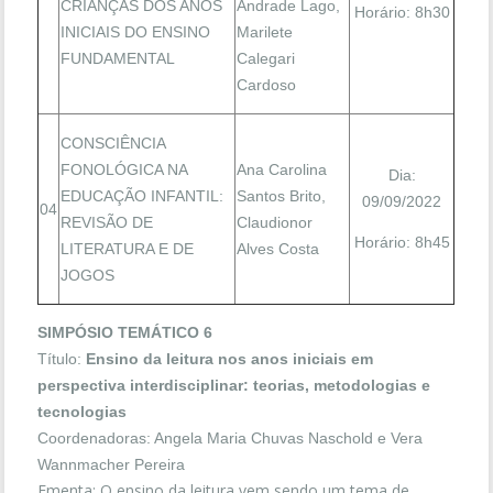
CRIANÇAS DOS ANOS
Andrade Lago,
Horário: 8h30
INICIAIS DO ENSINO
Marilete
FUNDAMENTAL
Calegari
Cardoso
CONSCIÊNCIA
FONOLÓGICA NA
Ana Carolina
Dia:
EDUCAÇÃO INFANTIL:
Santos Brito,
09/09/2022
04
REVISÃO DE
Claudionor
Horário: 8h45
LITERATURA E DE
Alves Costa
JOGOS
SIMPÓSIO TEMÁTICO 6
Título:
Ensino da leitura nos anos iniciais em
perspectiva interdisciplinar:
teorias, metodologias e
tecnologias
Coordenadoras: Angela Maria Chuvas Naschold e Vera
Wannmacher Pereira
Ementa: O ensino da leitura vem sendo um tema de