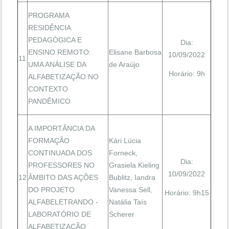
PROGRAMA
RESIDÊNCIA
PEDAGÓGICA E
Dia:
ENSINO REMOTO:
Elisane Barbosa
10/09/2022
11
UMA ANÁLISE DA
de Araújo
Horário: 9h
ALFABETIZAÇÃO NO
CONTEXTO
PANDÊMICO
A IMPORTÂNCIA DA
FORMAÇÃO
Kári Lúcia
CONTINUADA DOS
Forneck,
Dia:
PROFESSORES NO
Grasiela Kieling
10/09/2022
12
ÂMBITO DAS AÇÕES
Bublitz, Iandra
DO PROJETO
Vanessa Sell,
Horário: 9h15
ALFABELETRANDO -
Natália Taís
LABORATÓRIO DE
Scherer
ALFABETIZAÇÃO