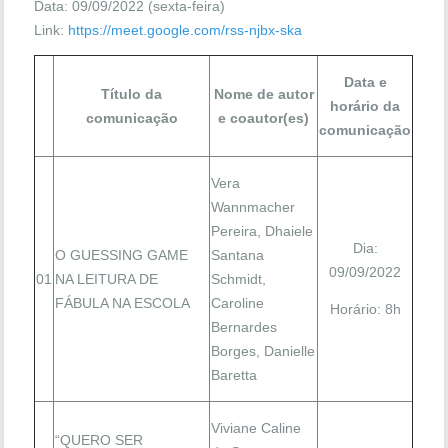
Data: 09/09/2022 (sexta-feira)
Link:
https://meet.google.com/rss-njbx-ska
Data e
Título da
Nome de autor
horário da
comunicação
e coautor(es)
comunicação
Vera
Wannmacher
Pereira, Dhaiele
Dia:
O GUESSING GAME
Santana
09/09/2022
01
NA LEITURA DE
Schmidt,
FÁBULA NA ESCOLA
Caroline
Horário: 8h
Bernardes
Borges, Danielle
Baretta
Viviane Caline
“QUERO SER