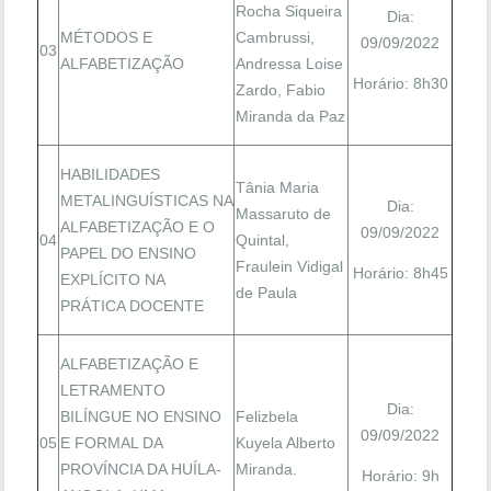
Rocha Siqueira
Dia:
MÉTODOS E
Cambrussi,
09/09/2022
03
ALFABETIZAÇÃO
Andressa Loise
Horário: 8h30
Zardo, Fabio
Miranda da Paz
HABILIDADES
Tânia Maria
METALINGUÍSTICAS NA
Dia:
Massaruto de
ALFABETIZAÇÃO E O
09/09/2022
04
Quintal,
PAPEL DO ENSINO
Fraulein Vidigal
Horário: 8h45
EXPLÍCITO NA
de Paula
PRÁTICA DOCENTE
ALFABETIZAÇÃO E
LETRAMENTO
Dia:
BILÍNGUE NO ENSINO
Felizbela
09/09/2022
05
E FORMAL DA
Kuyela Alberto
PROVÍNCIA DA HUÍLA-
Miranda.
Horário: 9h