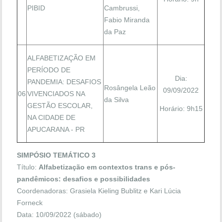
PIBID
Cambrussi,
Fabio Miranda
da Paz
ALFABETIZAÇÃO EM
PERÍODO DE
Dia:
PANDEMIA: DESAFIOS
Rosângela Leão
09/09/2022
06
VIVENCIADOS NA
da Silva
GESTÃO ESCOLAR,
Horário: 9h15
NA CIDADE DE
APUCARANA - PR
SIMPÓSIO TEMÁTICO 3
Título:
Alfabetização em contextos trans e pós-
pandêmicos: desafios e possibilidades
Coordenadoras: Grasiela Kieling Bublitz e Kari Lúcia
Forneck
Data: 10/09/2022 (sábado)