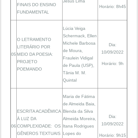
Jesus Lima
FINAIS DO ENSINO
Horário: 8h45
FUNDAMENTAL
Lúcia Veiga
Schermack, Ellen
O LETRAMENTO
Michele Barbosa
Dia:
LITERÁRIO POR
de Moura,
10/09/2022
05
MEIO DA POESIA:
Fraulein Vidigal
PROJETO
Horário: 9h
de Paula (USP),
POEMANDO
Tânia M. M.
Quintal
Maria de Fátima
de Almeida Baia,
ESCRITA ACADÊMICA
Blenda da Silva
Dia:
À LUZ DA
Almeida Moreira,
10/09/2022
06
COMPLEXIDADE: OS
Itana Rodrigues
GÊNEROS TEXTUAIS
Lopes do
Horário: 9h15