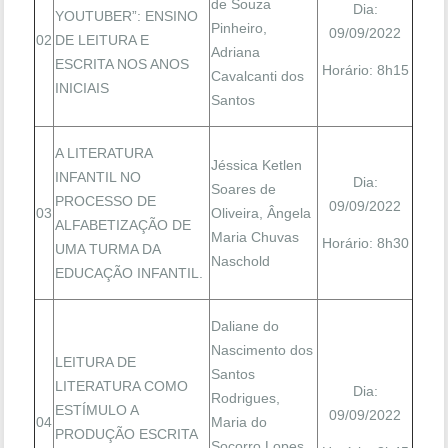
de Souza
Dia:
YOUTUBER”: ENSINO
Pinheiro,
09/09/2022
02
DE LEITURA E
Adriana
ESCRITA NOS ANOS
Horário: 8h15
Cavalcanti dos
INICIAIS
Santos
A LITERATURA
Jéssica Ketlen
INFANTIL NO
Dia:
Soares de
PROCESSO DE
09/09/2022
03
Oliveira, Ângela
ALFABETIZAÇÃO DE
Maria Chuvas
Horário: 8h30
UMA TURMA DA
Naschold
EDUCAÇÃO INFANTIL.
Daliane do
Nascimento dos
LEITURA DE
Santos
LITERATURA COMO
Dia:
Rodrigues,
ESTÍMULO A
09/09/2022
04
Maria do
PRODUÇÃO ESCRITA
Socorro Lopes