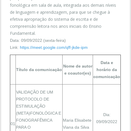
fonológica em sala de aula, integrada aos demais níveis
de linguagem e aprendizagem, para que se chegue à
efetiva apropriação do sistema de escrita e de
compreensão leitora nos anos iniciais do Ensino
Fundamental.
Data: 09/09/2022 (sexta-feira)
Link:
https://meet.google.com/qff-jkde-ipm
Data e
Nome de autor
Título da comunicação
horário da
e coautor(es)
comunicação
VALIDAÇÃO DE UM
PROTOCOLO DE
ESTIMULAÇÃO
(META)FONOLÓGICA E
Dia:
FONOGRAFÊMICA
Maria Elisabete
09/09/2022
01
PARA O
Viana da Silva