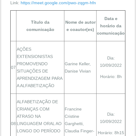
Link:
https://meet.google.com/pwo-zqgm-hfn
Data e
Título da
Nome de autor
horário da
comunicação
e coautor(es)
comunicação
AÇÕES
EXTENSIONISTAS
Dia:
PROMOVENDO
Garine Keller,
10/09/2022
07
SITUAÇÕES DE
Danise Vivian
Horário: 8h
APRENDIZAGEM PARA
A ALFABETIZAÇÃO
ALFABETIZAÇÃO DE
CRIANÇAS COM
Francine
Dia:
ATRASO NA
Cristine
10/09/2022
08
LINGUAGEM ORAL AO
Garghetti,
LONGO DO PERÍODO
Claudia Finger-
Horário: 8h15