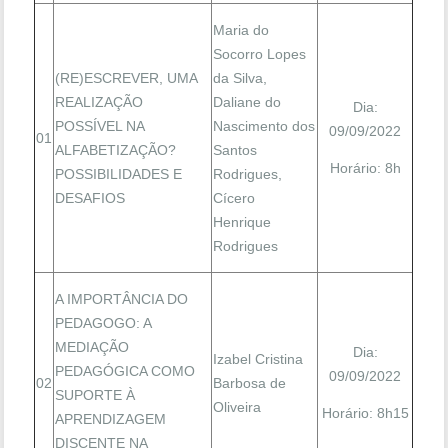
Maria do
Socorro Lopes
(RE)ESCREVER, UMA
da Silva,
REALIZAÇÃO
Daliane do
Dia:
POSSÍVEL NA
Nascimento dos
09/09/2022
01
ALFABETIZAÇÃO?
Santos
Horário: 8h
POSSIBILIDADES E
Rodrigues,
DESAFIOS
Cícero
Henrique
Rodrigues
A IMPORTÂNCIA DO
PEDAGOGO: A
MEDIAÇÃO
Dia:
Izabel Cristina
PEDAGÓGICA COMO
09/09/2022
02
Barbosa de
SUPORTE À
Oliveira
Horário: 8h15
APRENDIZAGEM
DISCENTE NA