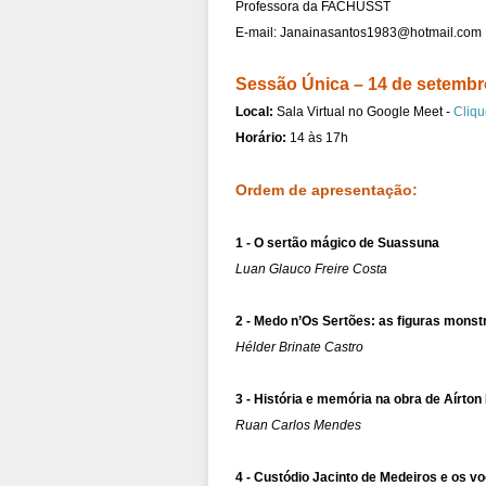
Professora da FACHUSST
E-mail: 
Janainasantos1983@hotmail.com
Sessão Única – 14 de setembro
Local: 
Sala Virtual no Google Meet - 
Cliqu
Horário: 
14 às 17h
Ordem de apresentação: 
1 - O sertão mágico de Suassuna
Luan Glauco Freire Costa
2 - Medo n’Os Sertões: as figuras mons
Hélder Brinate Castro
3 - História e memória na obra de Aírto
Ruan Carlos Mendes
4 - Custódio Jacinto de Medeiros e os v