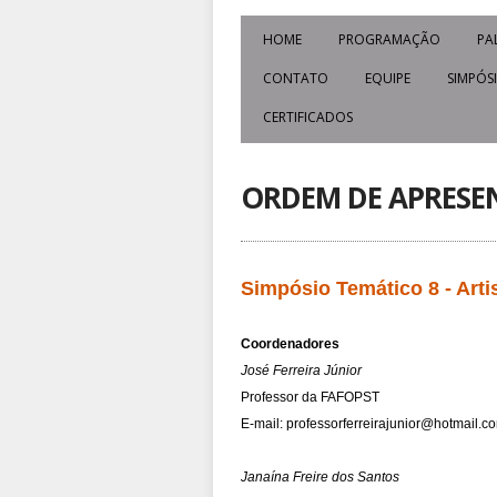
HOME
PROGRAMAÇÃO
PA
CONTATO
EQUIPE
SIMPÓS
CERTIFICADOS
ORDEM DE APRESE
Simpósio Temático 8 - Arti
Coordenadores
José Ferreira Júnior
Professor da FAFOPST
E-mail: 
professorferreirajunior@hotmail.c
Janaína Freire dos Santos