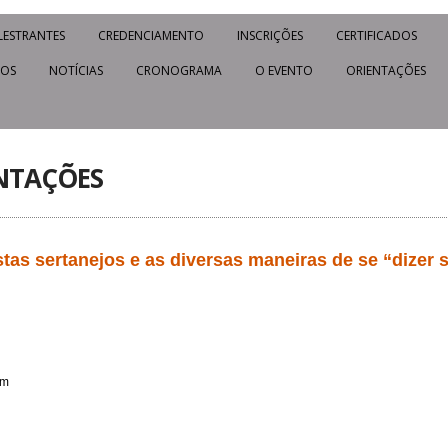
LESTRANTES
CREDENCIAMENTO
INSCRIÇÕES
CERTIFICADOS
IOS
NOTÍCIAS
CRONOGRAMA
O EVENTO
ORIENTAÇÕES
NTAÇÕES
stas sertanejos e as diversas maneiras de se “dizer 
om