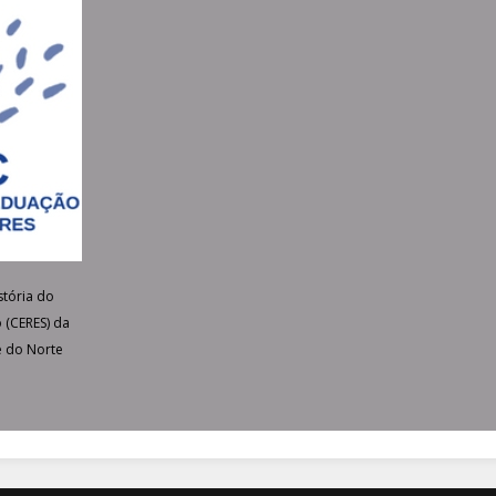
tória do
 (CERES) da
e do Norte