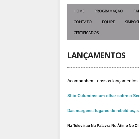
HOME
PROGRAMAÇÃO
PA
CONTATO
EQUIPE
SIMPÓS
CERTIFICADOS
LANÇAMENTOS
Acompanhem  nossos lançamentos de
Sítio Culumins: um olhar sobre o Ser
Das margens: lugares de rebeldias, s
Na Televisão Na Palavra No Átimo No C