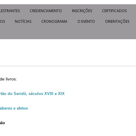
LESTRANTES
CREDENCIAMENTO
INSCRIÇÕES
CERTIFICADOS
IOS
NOTÍCIAS
CRONOGRAMA
O EVENTO
ORIENTAÇÕES
 livros:
tão do Seridó, séculos XVIII e XIX
aberes e afetos
hão