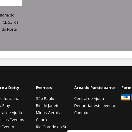
tória do
 (CERES) da
e do Norte
re a Doity
Eventos
Área do Participante
Form
o funciona
São Paulo
Central de Ajuda
y Play
Rio de Janeiro
Denunciar este evento
ral de Ajuda
Minas Gerais
Contato
os os Eventos
Ceará
r Evento
Rio Grande do Sul