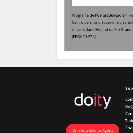
Programa de Pós-Graduação em His
Centro de Ensino Superior do Seridó
Universidade Federal do Rio Grand
(PPGHC-UFRN)
Sob
Com
Doit
Cent
Tod
Cria
Crie Seu Evento Agora