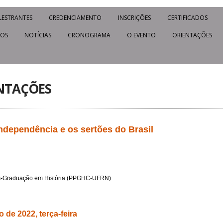
LESTRANTES
CREDENCIAMENTO
INSCRIÇÕES
CERTIFICADOS
IOS
NOTÍCIAS
CRONOGRAMA
O EVENTO
ORIENTAÇÕES
NTAÇÕES
ndependência e os sertões do Brasil
s-Graduação em História (PPGHC-UFRN)
 de 2022, terça-feira