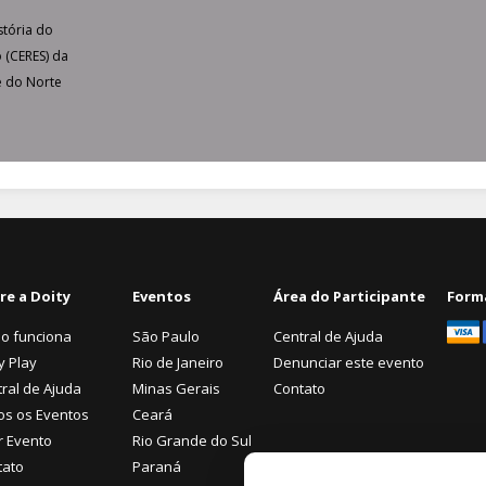
tória do
 (CERES) da
e do Norte
re a Doity
Eventos
Área do Participante
Form
o funciona
São Paulo
Central de Ajuda
y Play
Rio de Janeiro
Denunciar este evento
ral de Ajuda
Minas Gerais
Contato
os os Eventos
Ceará
r Evento
Rio Grande do Sul
tato
Paraná