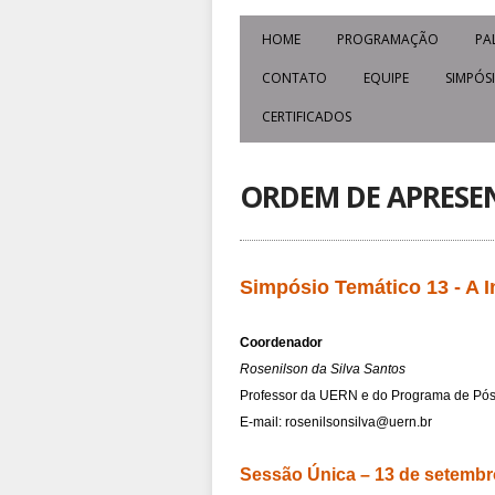
HOME
PROGRAMAÇÃO
PA
CONTATO
EQUIPE
SIMPÓS
CERTIFICADOS
ORDEM DE APRESE
Simpósio Temático 13 - A I
Coordenador
Rosenilson da Silva Santos
Professor da UERN e do Programa de Pó
E-mail: rosenilsonsilva@uern.br
Sessão Única – 13 de setembro